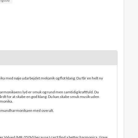
ngstid
 med nøje udarbejdet mekanik og flot klang. Du får en helt ny
monikaens lyd er smuk og rund men samtidig kraftfuld. Du
årdt for at skabe en god klang. Du kan skabe smuk musik uden
monika.
e mundharmonikaen med overalt.
ter Valved (MR-350V) because I can't find a better harmonica. I love