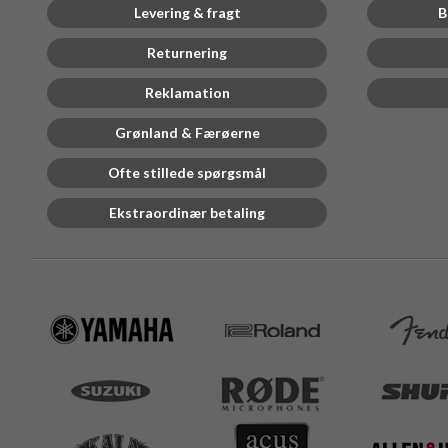
Levering & fragt
B
Returnering
Reklamation
Grønland & Færøerne
Ofte stillede spørgsmål
Ekstraordinær betaling