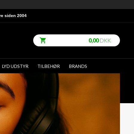
re siden 2004
0,00
DKK
LYD UDSTYR
TILBEHØR
BRANDS