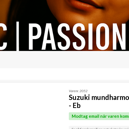
Varenr.
2052
Suzuki mundharmo
- Eb
Modtag email når varen kom