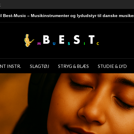
r
l Best-Music – Musikinstrumenter og lydudstyr til danske musike
NT INSTR.
SLAGTØJ
STRYG & BLÆS
STUDIE & LYD