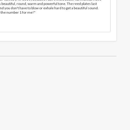
 beautiful, round, warm and powerful tone. The reed plates last
 you don't have to blow or exhale hard to get a beautiful sound.
l the number 1 for me!"