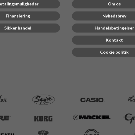
etalingsmuligheder
Om os
Finansiering
Nyhedsbrev
Sikker handel
Handelsbetingelser
Kontakt
Cookie politik