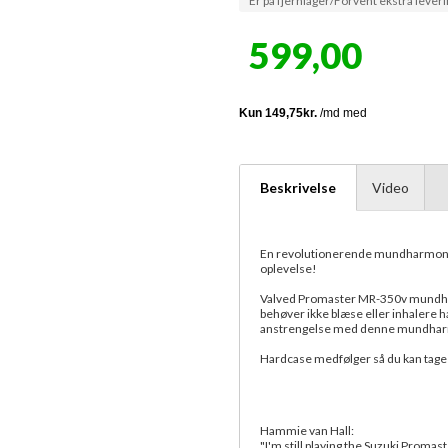
Er på fjernlager/Forvent ekstra leveri
599,00
Beskrivelse
Video
En revolutionerende mundharmonika
oplevelse!
Valved Promaster MR-350v mundhar
behøver ikke blæse eller inhalere h
anstrengelse med denne mundhar
Hardcase medfølger så du kan tag
Hammie van Hall:
"I'm still playing the Suzuki Promas