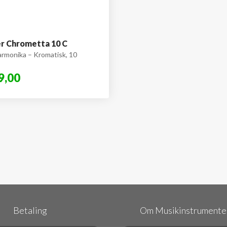
r Chrometta 10 C
rmonika – Kromatisk, 10
9,00
Betaling
Om Musikinstrumenter