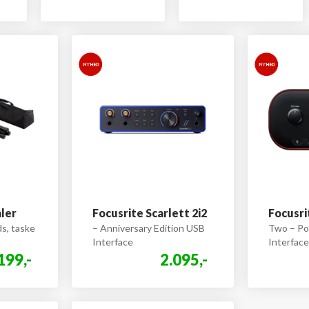
ler
Focusrite Scarlett 2i2
Focusri
ds, taske
– Anniversary Edition USB
Two – Po
Interface
Interface
199,-
2.095,-