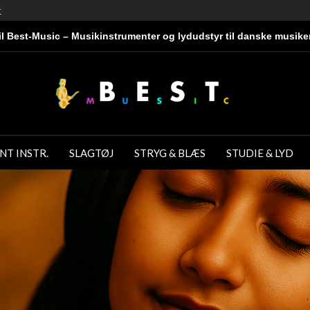
r
l Best-Music – Musikinstrumenter og lydudstyr til danske musike
NT INSTR.
SLAGTØJ
STRYG & BLÆS
STUDIE & LYD