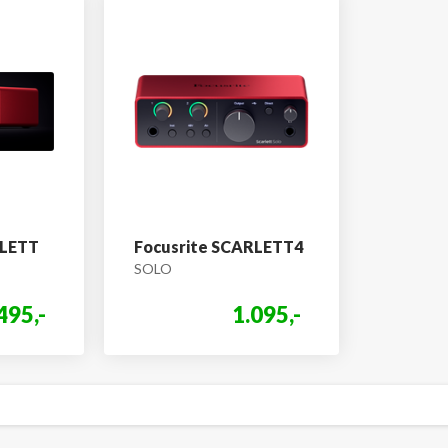
RLETT
Focusrite SCARLETT4
SOLO
495,-
1.095,-