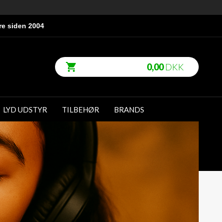
re siden 2004
0,00
DKK
LYD UDSTYR
TILBEHØR
BRANDS