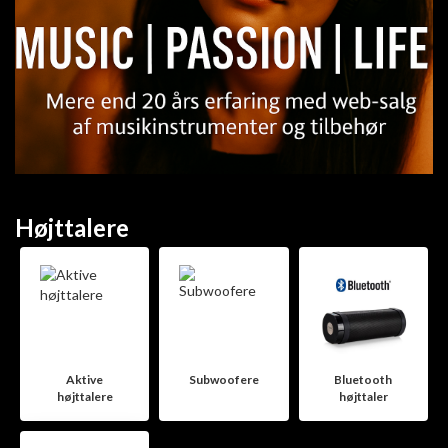
Højttalere
Aktive
Subwoofere
Bluetooth
højttalere
højttaler