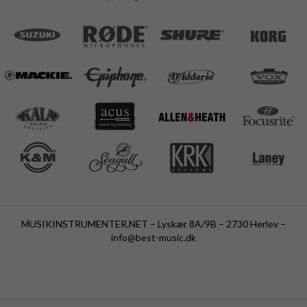
MUSIKINSTRUMENTER.NET – Lyskær 8A/9B – 2730 Herlev –
info@best-music.dk