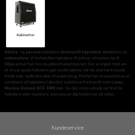
Kabinetter
Aktive
-og
passive
højtalere,
bluetooth højtalere
,
monitors
og
subwoofere
. Vi forhandler højtalere til enhver situation og til
billige priser her hos musikinstrumenter.net. Der er ingen tvivl om
at et par gode højtalere gør underværker, når du skal høre musik,
holde tale, spille live eller til andet brug. Derfor har vi sammensat et
sortiment af højtalere i absolut topklasse fra brands som
Laney
,
Mackie
,
Roland
,
RCF
,
KRK
mm. Se det store udvalg og find de
højtalere eller monitors, som passer dig bedst her på siden.
Kundeservice