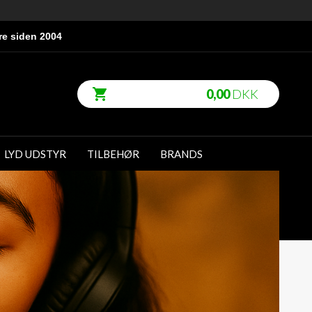
re siden 2004
0,00
DKK
LYD UDSTYR
TILBEHØR
BRANDS