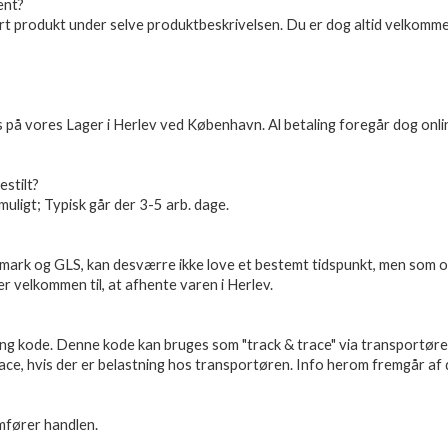
ent?
t produkt under selve produktbeskrivelsen. Du er dog altid velkommen 
 os på vores Lager i Herlev ved København. Al betaling foregår dog on
estilt?
t muligt; Typisk går der 3-5 arb. dage.
nmark og GLS, kan desværre ikke love et bestemt tidspunkt, men som o
er velkommen til, at afhente varen i Herlev.
king kode. Denne kode kan bruges som "track & trace" via transportøre
Trace, hvis der er belastning hos transportøren. Info herom fremgår af
mfører handlen.