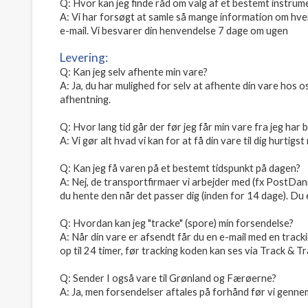
Q: Hvor kan jeg finde råd om valg af et bestemt instrum
A: Vi har forsøgt at samle så mange information om hver
e-mail. Vi besvarer din henvendelse 7 dage om ugen
Levering:
Q: Kan jeg selv afhente min vare?
A: Ja, du har mulighed for selv at afhente din vare hos
afhentning.
Q: Hvor lang tid går der før jeg får min vare fra jeg har b
A: Vi gør alt hvad vi kan for at få din vare til dig hurtigs
Q: Kan jeg få varen på et bestemt tidspunkt på dagen?
A: Nej, de transportfirmaer vi arbejder med (fx PostDa
du hente den når det passer dig (inden for 14 dage). Du 
Q: Hvordan kan jeg "tracke" (spore) min forsendelse?
A: Når din vare er afsendt får du en e-mail med en trac
op til 24 timer, før tracking koden kan ses via Track & 
Q: Sender I også vare til Grønland og Færøerne?
A: Ja, men forsendelser aftales på forhånd før vi genne