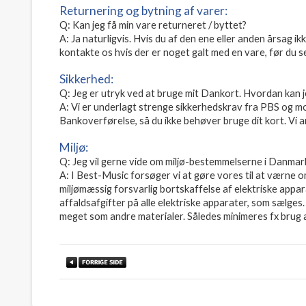
Returnering og bytning af varer:
Q: Kan jeg få min vare returneret / byttet?
A: Ja naturligvis. Hvis du af den ene eller anden årsag ik
kontakte os hvis der er noget galt med en vare, før du s
Sikkerhed:
Q: Jeg er utryk ved at bruge mit Dankort. Hvordan kan 
A: Vi er underlagt strenge sikkerhedskrav fra PBS og mod
Bankoverførelse, så du ikke behøver bruge dit kort. Vi a
Miljø:
Q: Jeg vil gerne vide om miljø-bestemmelserne i Danmar
A: I Best-Music forsøger vi at gøre vores til at værne om
miljømæssig forsvarlig bortskaffelse af elektriske appar
affaldsafgifter på alle elektriske apparater, som sælges
meget som andre materialer. Således minimeres fx brug 