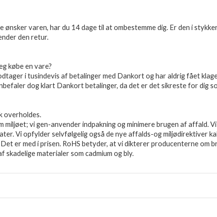
ke ønsker varen, har du 14 dage til at ombestemme dig. Er den i stykker 
ender den retur.
jeg købe en vare?
tager i tusindevis af betalinger med Dankort og har aldrig fået klager
nbefaler dog klart Dankort betalinger, da det er det sikreste for dig 
k overholdes.
 miljøet; vi gen-anvender indpakning og minimere brugen af affald. Vi er
ater. Vi opfylder selvfølgelig også de nye affalds-og miljødirektiver k
. Det er med i prisen. RoHS betyder, at vi dikterer producenterne om b
af skadelige materialer som cadmium og bly.