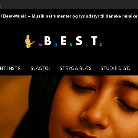
r
l Best-Music – Musikinstrumenter og lydudstyr til danske musike
NT INSTR.
SLAGTØJ
STRYG & BLÆS
STUDIE & LYD