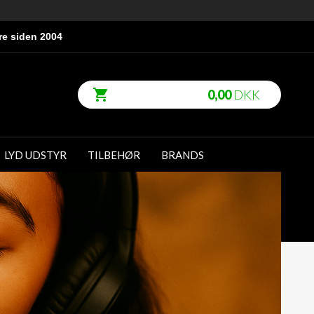
re siden 2004
0,00
DKK
LYD UDSTYR
TILBEHØR
BRANDS