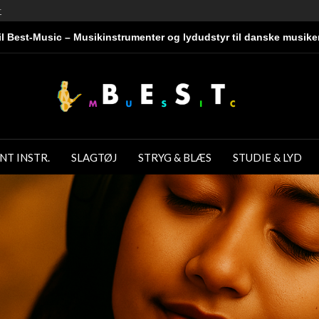
r
l Best-Music – Musikinstrumenter og lydudstyr til danske musike
NT INSTR.
SLAGTØJ
STRYG & BLÆS
STUDIE & LYD