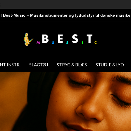
r
l Best-Music – Musikinstrumenter og lydudstyr til danske musike
NT INSTR.
SLAGTØJ
STRYG & BLÆS
STUDIE & LYD