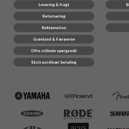
Levering & fragt
B
Returnering
Reklamation
Grønland & Færøerne
Ofte stillede spørgsmål
Ekstraordinær betaling