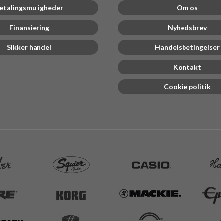
etalingsmuligheder
Om os
Finansiering
Nyhedsbrev
Sikker handel
Handelsbetingelser
Kontakt
Cookie politik