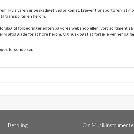
frem. Hvis varen er beskadiget ved ankomst, kræver transportøren, at mo
 til transportøren herom.
forslag til forbedringer enten på vores webshop eller i vort sortiment s
er vi altid glade for at høre herom. Og husk også at fortælle venner og fa
ægges forsendelser.
Betaling
Om Musikinstrumenter