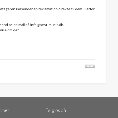
dtageren indsender en reklamation direkte til dem. Derfor
å send os en mail på info@best-music.dk.
milie om det….
.net
Følg os på