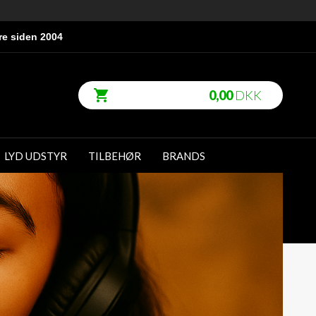
re siden 2004
0,00
DKK
LYD UDSTYR
TILBEHØR
BRANDS