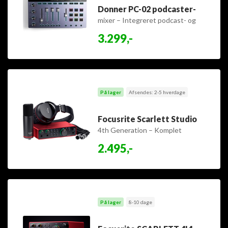
Donner PC-02 podcaster-
mixer – Integreret podcast- og
livestreaming-arbejdsstation
3.299,-
På lager
Afsendes: 2-5 hverdage
Focusrite Scarlett Studio
4th Generation – Komplet
studiepakke
2.495,-
På lager
8-10 dage