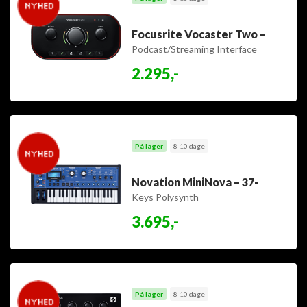
Focusrite Vocaster Two –
Podcast/Streaming Interface
2.295,-
På lager
8-10 dage
Novation MiniNova – 37-
Keys Polysynth
3.695,-
På lager
8-10 dage