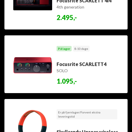
Focusrite SCARLETT 4I4
4th generation
2.495,-
På lager
8-10 dage
Focusrite SCARLETT4
SOLO
1.095,-
Er på fjernlager/Forvent ekstra
leveringstid
Skullcandy Uproar wireless