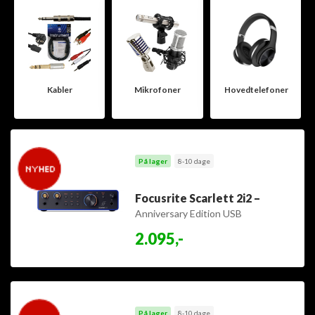
Kabler
Mikrofoner
Hovedtelefoner
På lager
8-10 dage
Focusrite Scarlett 2i2 –
Anniversary Edition USB
Interface
2.095,-
På lager
8-10 dage