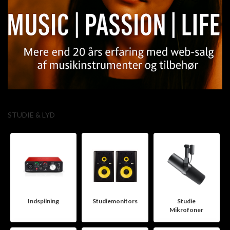
STUDIE & LYD
Indspilning
Studiemonitors
Studie
Mikrofoner