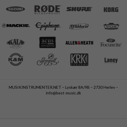
MUSIKINSTRUMENTER.NET – Lyskær 8A/9B – 2730 Herlev –
info@best-music.dk