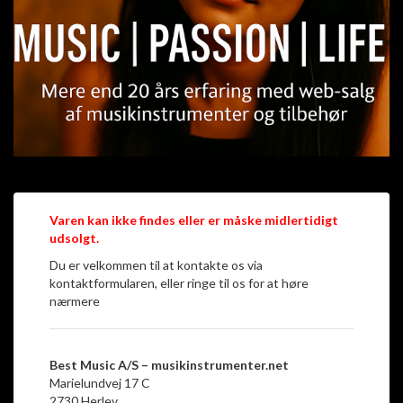
Varen kan ikke findes eller er måske midlertidigt
udsolgt.
Du er velkommen til at kontakte os via
kontaktformularen, eller ringe til os for at høre
nærmere
Best Music A/S – musikinstrumenter.net
Marielundvej 17 C
2730 Herlev