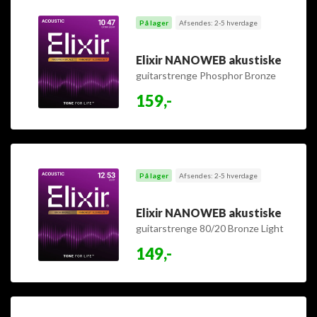
På lager
Afsendes: 2-5 hverdage
Elixir NANOWEB akustiske
guitarstrenge Phosphor Bronze
Extra Light 10-47
159,-
På lager
Afsendes: 2-5 hverdage
Elixir NANOWEB akustiske
guitarstrenge 80/20 Bronze Light
12-53
149,-