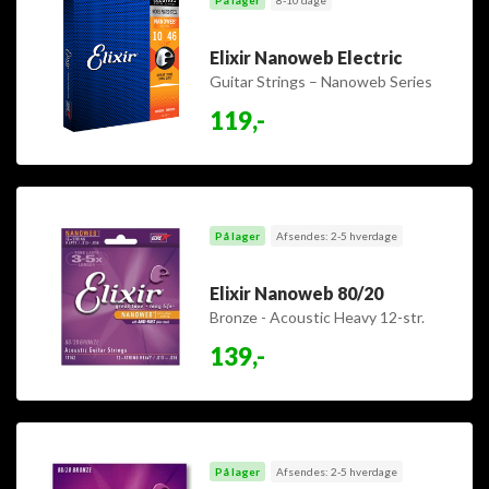
Elixir Nanoweb Electric
Guitar Strings – Nanoweb Series
119,-
På lager
Afsendes: 2-5 hverdage
Elixir Nanoweb 80/20
Bronze - Acoustic Heavy 12-str.
013-56
139,-
På lager
Afsendes: 2-5 hverdage