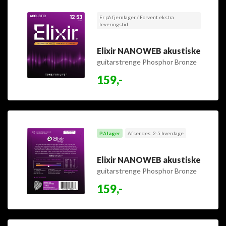
Er på fjernlager / Forvent ekstra
leveringstid
Elixir NANOWEB akustiske
guitarstrenge Phosphor Bronze
Light 12-53
159,-
På lager
Afsendes: 2-5 hverdage
Elixir NANOWEB akustiske
guitarstrenge Phosphor Bronze
Custom Light 11-52
159,-