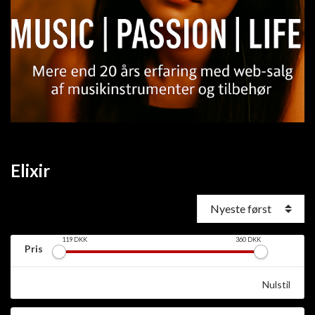
Elixir
119
DKK
360
DKK
Pris
Nulstil