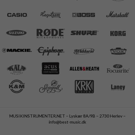
MUSIKINSTRUMENTER.NET – Lyskær 8A/9B – 2730 Herlev –
info@best-music.dk