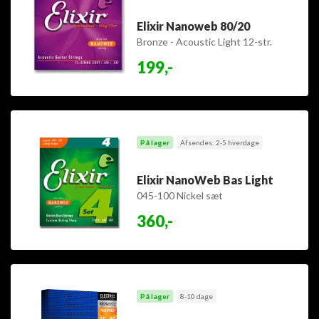
Elixir Nanoweb 80/20
Bronze - Acoustic Light 12-str.
010-047
199,-
På lager
Afsendes: 2-5 hverdage
Elixir NanoWeb Bas Light
045-100 Nickel sæt
360,-
På lager
8-10 dage