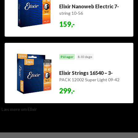
Elixir Nanoweb Electric 7-
string 10-56
159,-
På lager
8-10 dage
Elixir Strings 16540 – 3-
PACK 12002 Super Light 09-42
299,-
Læs mere om Elixir