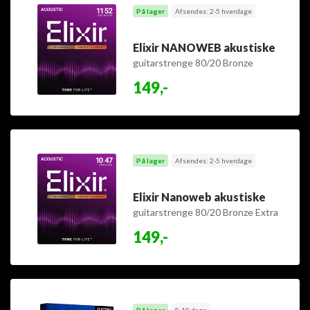
På lager
Afsendes: 2-5 hverdage
Elixir NANOWEB akustiske
guitarstrenge 80/20 Bronze
Custom Light 11-52
149,-
På lager
Afsendes: 2-5 hverdage
Elixir Nanoweb akustiske
guitarstrenge 80/20 Bronze Extra
Light 10-47
149,-
På lager
8-10 dage