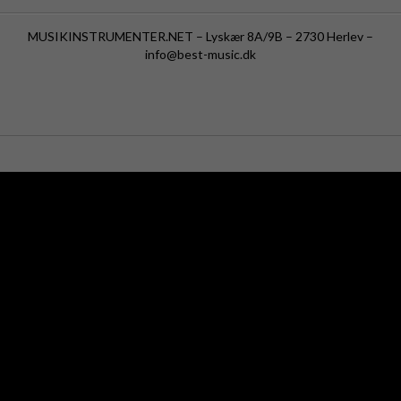
MUSIKINSTRUMENTER.NET – Lyskær 8A/9B – 2730 Herlev –
info@best-music.dk