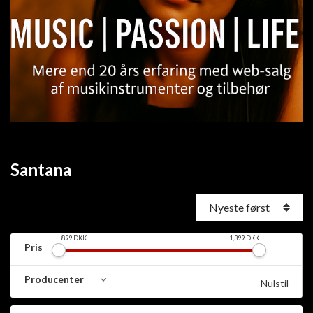
Santana
899
DKK
1,399
DKK
Pris
Producenter
Nulstil