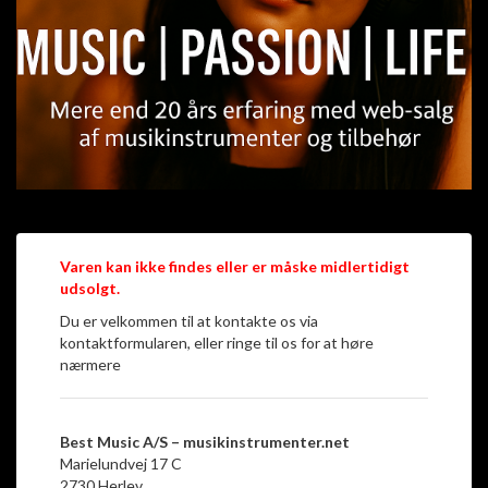
Varen kan ikke findes eller er måske midlertidigt
udsolgt.
Du er velkommen til at kontakte os via
kontaktformularen, eller ringe til os for at høre
nærmere
Best Music A/S – musikinstrumenter.net
Marielundvej 17 C
2730 Herlev