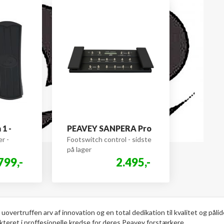
1 -
PEAVEY SANPERA Pro
r -
Footswitch control - sidste
på lager
799,-
2.495,-
 uovertruffen arv af innovation og en total dedikation til kvalitet og pål
teret i proffesionelle kredse for deres Peavey forstærkere.