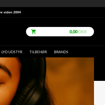
re siden 2004
0,00
DKK
LYD UDSTYR
TILBEHØR
BRANDS