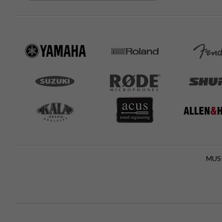
Focusrite
Hagström
Hercules
Korg
Koss
KRK
König & Meyer
Laney
Line6
Mackie
Mapex
MUSI
Marantz
Marshall
Mipro
Native Instruments