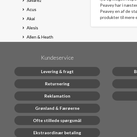
Savarez
Peavey har i næsten
Acus
Peavey en af de st
produkter til mere 
Akai
Alesis
Allen & Heath
Alpha Audio
Audac
Kundeservice
BOSS
Levering & fragt
B
D'Addario
Denon
Returnering
DigiTech
Reklamation
Elixir
Grønland & Færøerne
Epiphone
Ernie Ball
Ofte stillede spørgsmål
Fender
Ekstraordinær betaling