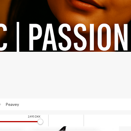
Peavey
2,495
DKK