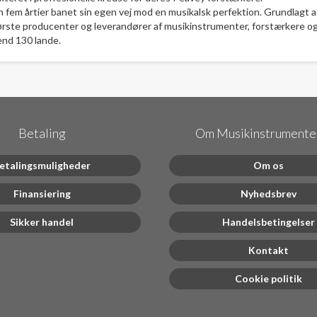
 fem årtier banet sin egen vej mod en musikalsk perfektion. Grundlagt 
ørste producenter og leverandører af musikinstrumenter, forstærkere o
end 130 lande.
Betaling
Om Musikinstrumenter
etalingsmuligheder
Om os
Finansiering
Nyhedsbrev
Sikker handel
Handelsbetingelser
Kontakt
Cookie politik