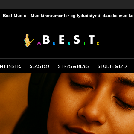
r
l Best-Music – Musikinstrumenter og lydudstyr til danske musike
NT INSTR.
SLAGTØJ
STRYG & BLÆS
STUDIE & LYD