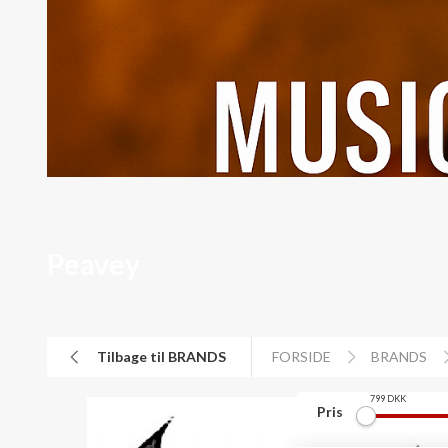
Peavey
Tilbage til BRANDS
FORSIDE
BRANDS
799
DKK
Pris