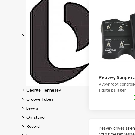
Peavey Sanpera 
Vypyr foot controlle
George Hennesey
sidste på lager
Groove Tubes
Levy`s
On-stage
Record
Peavey drives af en
lyd og meget respek