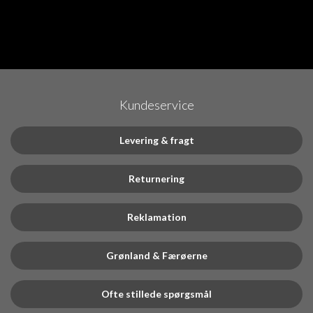
Kundeservice
Levering & fragt
Returnering
Reklamation
Grønland & Færøerne
Ofte stillede spørgsmål