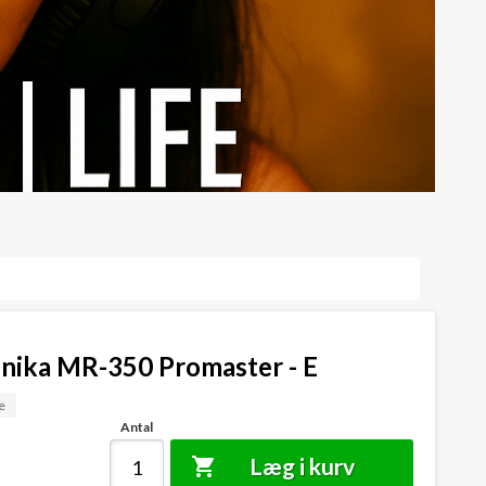
ika MR-350 Promaster - E
e
Antal
Læg i kurv