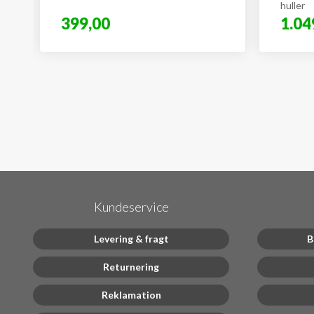
huller
399,00
1.04
Kundeservice
Levering & fragt
B
Returnering
Reklamation