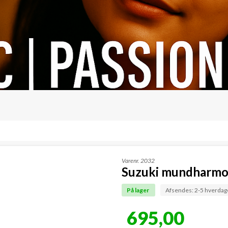
Varenr.
2032
Suzuki mundharmon
På lager
Afsendes: 2-5 hverdag
695,00