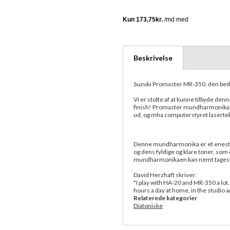
Beskrivelse
Suzuki Promaster MR-350, den bed
Vi er stolte af at kunne tilbyde de
finish! Promaster mundharmonikae
ud, og mha computerstyret lasertekn
Denne mundharmonika er et enestå
og dens fyldige og klare toner, som
mundharmonikaen kan nemt tages 
David Herzhaft skriver:
"I play with HA-20 and MR-350 a lot.
hours a day at home, in the studio 
Relaterede kategorier
Diatoniske