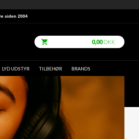
re siden 2004
0,00
DKK
LYD UDSTYR
TILBEHØR
BRANDS