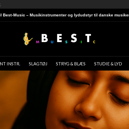
r
l Best-Music – Musikinstrumenter og lydudstyr til danske musike
NT INSTR.
SLAGTØJ
STRYG & BLÆS
STUDIE & LYD