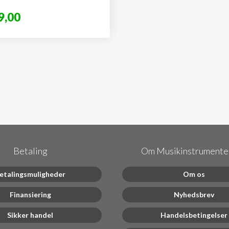
9,00
Betaling
Om Musikinstrumenter
etalingsmuligheder
Om os
Finansiering
Nyhedsbrev
Sikker handel
Handelsbetingelser