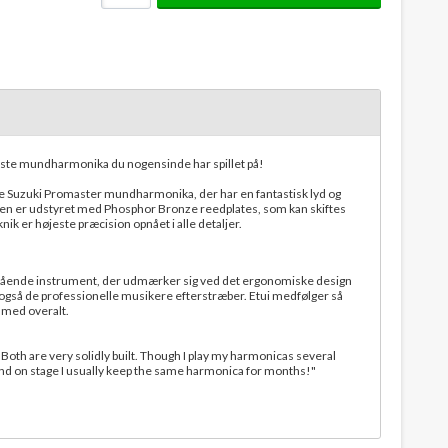
ste mundharmonika du nogensinde har spillet på!
nne Suzuki Promaster mundharmonika, der har en fantastisk lyd og
n er udstyret med Phosphor Bronze reedplates, som kan skiftes
ik er højeste præcision opnået i alle detaljer.
ende instrument, der udmærker sig ved det ergonomiske design
 også de professionelle musikere efterstræber. Etui medfølger så
med overalt.
 Both are very solidly built. Though I play my harmonicas several
and on stage I usually keep the same harmonica for months!"