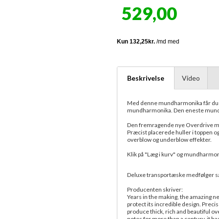
529,00
Beskrivelse
Video
Med denne mundharmonika får du st
mundharmonika. Den eneste mundh
Den fremragende nye Overdrive mun
Præcist placerede huller i toppen 
overblow og underblow effekter.
Klik på "Læg i kurv" og mundharmon
Deluxe transportæske medfølger s
Producenten skriver:
Years in the making, the amazing ne
protect its incredible design. Preci
produce thick, rich and beautiful 
notes for more than a century, it h