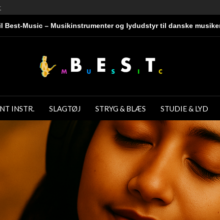
r
l Best-Music – Musikinstrumenter og lydudstyr til danske musike
NT INSTR.
SLAGTØJ
STRYG & BLÆS
STUDIE & LYD