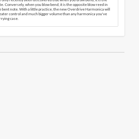
. Conversely, when you blow bend, it is the opposite blow reed in
 bent note. With a little practice, the new Overdrive Harmonica will
reater control and much bigger volume than any harmonica you've
rying case.
nt among all harps on the market. It is a revolution in harp
possibilities. In the harp-scene the HA-20 is known as the most
. I love this harp and use it for the traditional harp-sound."