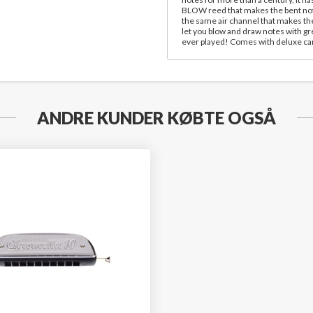
BLOW reed that makes the bent note
the same air channel that makes the
let you blow and draw notes with g
ever played! Comes with deluxe car
Igor Flach fra Tyskland:
"The MR-300 is my favorite instrume
manufacturing, with immense sound 
beautiful diatonic harp in the market
Relaterede kategorier
ANDRE KUNDER KØBTE OGSÅ
Diatoniske