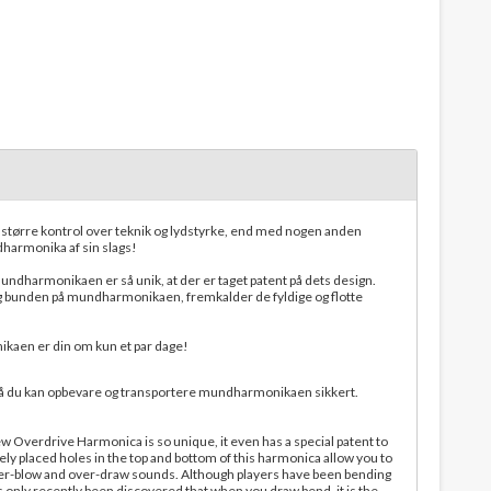
ørre kontrol over teknik og lydstyrke, end med nogen anden
armonika af sin slags!
dharmonikaen er så unik, at der er taget patent på dets design.
og bunden på mundharmonikaen, fremkalder de fyldige og flotte
ikaen er din om kun et par dage!
å du kan opbevare og transportere mundharmonikaen sikkert.
w Overdrive Harmonica is so unique, it even has a special patent to
sely placed holes in the top and bottom of this harmonica allow you to
over-blow and over-draw sounds. Although players have been bending
as only recently been discovered that when you draw bend, it is the