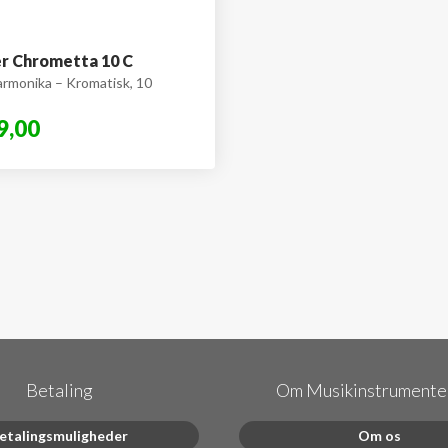
r Chrometta 10 C
rmonika – Kromatisk, 10
9,00
Betaling
Om Musikinstrumenter
etalingsmuligheder
Om os