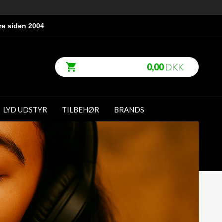
re siden 2004
0,00
DKK
LYD UDSTYR
TILBEHØR
BRANDS