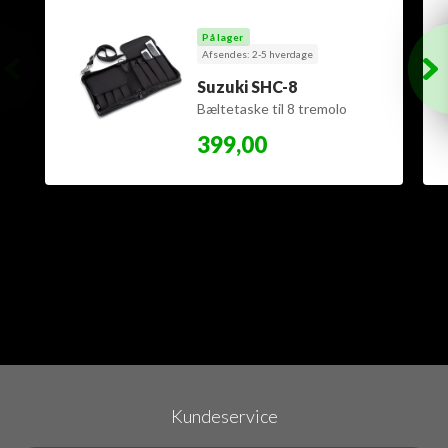
På lager
Afsendes: 2-5 hverdage
Suzuki SHC-8
Bæltetaske til 8 tremolo
mundharmonikaer
399,00
Kundeservice