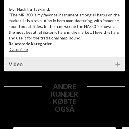
Igor Flach fra Tyskland:
"The MR-300 is my favorite instrument among all harps on the
market. It is a revolution in harp manufacturing, with immense
sound possibilities. In the harp-scene the HA-20 is known as
the most beautiful diatonic harp in the market. I love this harp
and use it for the traditional harp-sound."
Relaterede kategorier
Diatoniske
Video
ANDRE
KUNDER
KØBTE
OGSÅ