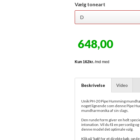
Vælg toneart
648,00
Beskrivelse
Video
Unik PH-20 Pipe Humming mundharmo
noget lignende som denne Pipe Humm
mundharmonika af sin slags.
Den runde form giver en helt speci
intonation. Vil du få en personlig 
denne model det optimale valg.
Klik på 'køb' for et direkte køb, og 