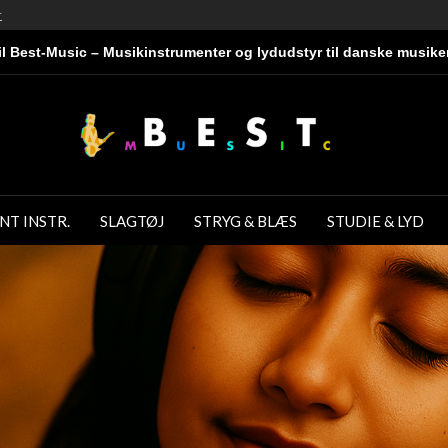
r
l Best-Music – Musikinstrumenter og lydudstyr til danske musike
NT INSTR.
SLAGTØJ
STRYG & BLÆS
STUDIE & LYD