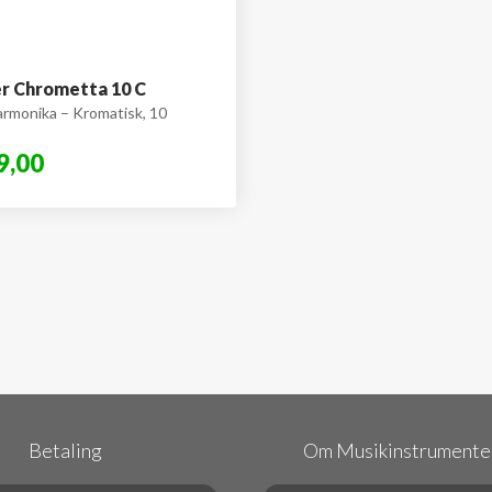
r Chrometta 10 C
rmonika – Kromatisk, 10
9,00
Betaling
Om Musikinstrumenter