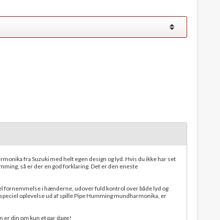
nika fra Suzuki med helt egen design og lyd. Hvis du ikke har set
ing, så er der en god forklaring. Det er den eneste
el fornemmelse i hænderne, udover fuld kontrol over både lyd og
og speciel oplevelse ud af spille Pipe Humming mundharmonika, er
den er din om kun et par dage!