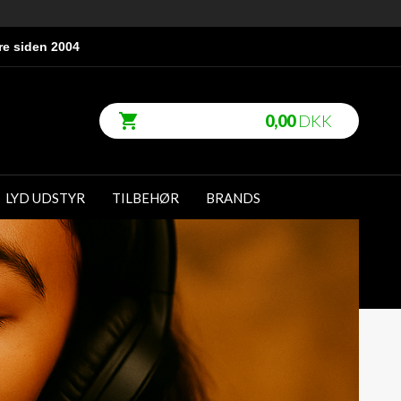
re siden 2004
0,00
DKK
LYD UDSTYR
TILBEHØR
BRANDS