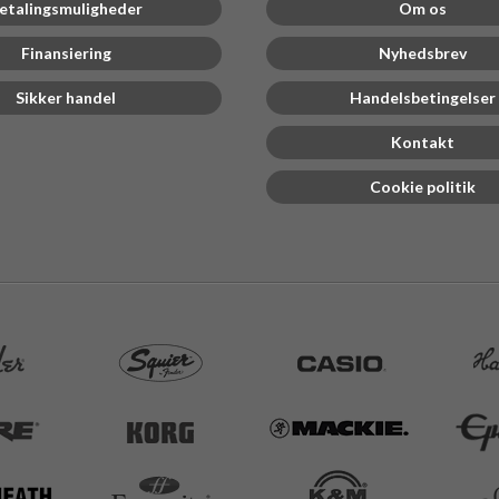
etalingsmuligheder
Om os
Finansiering
Nyhedsbrev
Sikker handel
Handelsbetingelser
Kontakt
Cookie politik