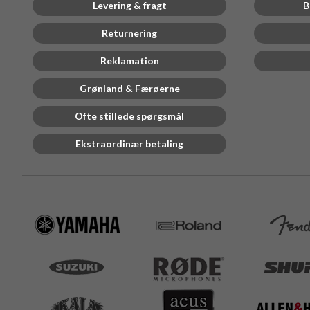
Levering & fragt
B
Returnering
Reklamation
Grønland & Færøerne
Ofte stillede spørgsmål
Ekstraordinær betaling