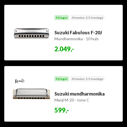
På lager
Afsendes: 2-5 hverdage
Suzuki Fabulous F-20J
Mundharmonika - 10 huls
diatonisk - vælg tone
2.049,-
På lager
Afsendes: 2-5 hverdage
Suzuki mundharmonika
Manji M-20 - tone C
599,-