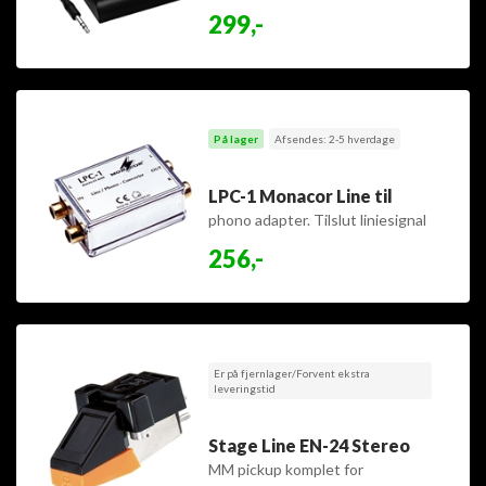
299,-
På lager
Afsendes: 2-5 hverdage
LPC-1 Monacor Line til
phono adapter. Tilslut liniesignal
til phono-input
256,-
Er på fjernlager/Forvent ekstra
leveringstid
Stage Line EN-24 Stereo
MM pickup komplet for