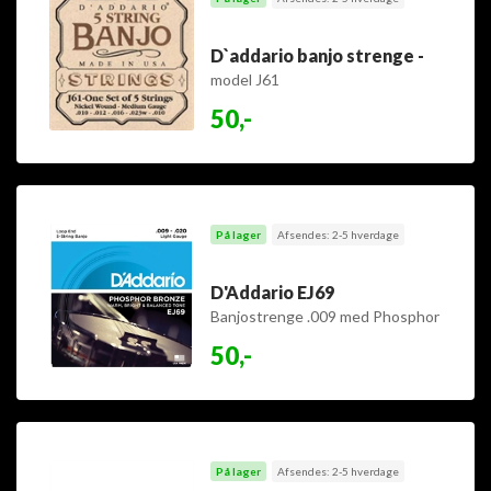
D`addario banjo strenge -
model J61
50,-
På lager
Afsendes: 2-5 hverdage
D'Addario EJ69
Banjostrenge .009 med Phosphor
Bronze wound .020
50,-
På lager
Afsendes: 2-5 hverdage