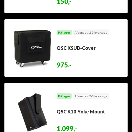
150,-
På lager
Afsendes: 2-5 hverdage
QSC KSUB-Cover
975,-
På lager
Afsendes: 2-5 hverdage
QSC K10-Yoke Mount
1.099,-