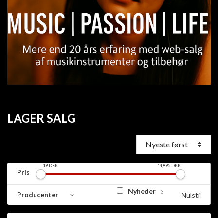
LAGER SALG
19
DKK
14,895
DKK
Pris
Nyheder
3
Producenter
Nulstil