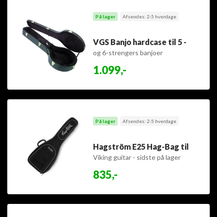
På lager
Afsendes: 2-5 hverdage
VGS Banjo hardcase til 5 -
og 6-strengers banjoer
1.099,-
På lager
Afsendes: 2-5 hverdage
Hagström E25 Hag-Bag til
Viking guitar - sidste på lager
835,-