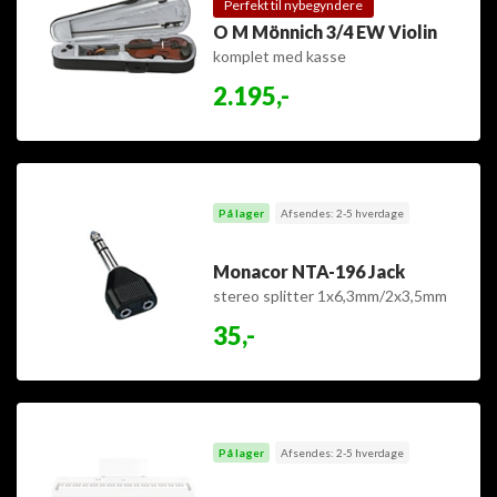
Perfekt til nybegyndere
O M Mönnich 3/4 EW Violin
komplet med kasse
2.195,-
På lager
Afsendes: 2-5 hverdage
Monacor NTA-196 Jack
stereo splitter 1x6,3mm/2x3,5mm
35,-
På lager
Afsendes: 2-5 hverdage