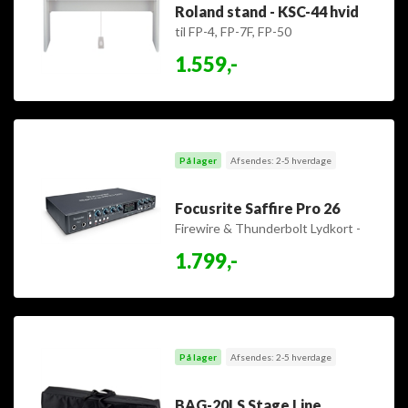
Roland stand - KSC-44 hvid
til FP-4, FP-7F, FP-50
1.559,-
På lager
Afsendes: 2-5 hverdage
Focusrite Saffire Pro 26
Firewire & Thunderbolt Lydkort -
18 in / 8 out - sidste på lager
1.799,-
På lager
Afsendes: 2-5 hverdage
BAG-20LS Stage Line