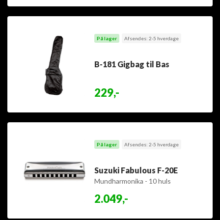
På lager
Afsendes: 2-5 hverdage
B-181 Gigbag til Bas
229,-
På lager
Afsendes: 2-5 hverdage
Suzuki Fabulous F-20E
Mundharmonika - 10 huls
diatonisk - C
2.049,-