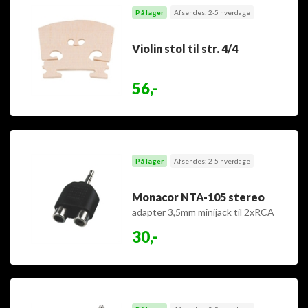
På lager
Afsendes: 2-5 hverdage
Violin stol til str. 4/4
56,-
På lager
Afsendes: 2-5 hverdage
Monacor NTA-105 stereo
adapter 3,5mm minijack til 2xRCA
30,-