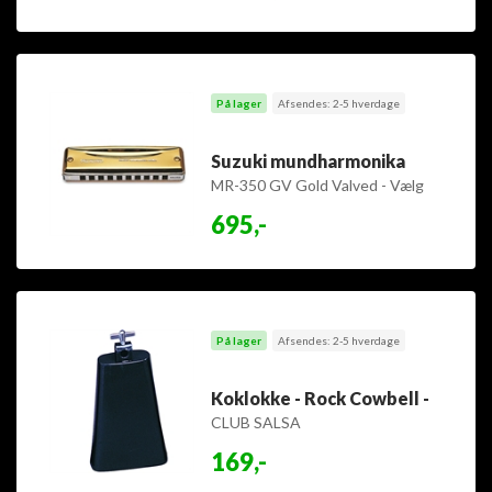
På lager
Afsendes: 2-5 hverdage
Suzuki mundharmonika
MR-350 GV Gold Valved - Vælg
toneart
695,-
På lager
Afsendes: 2-5 hverdage
Koklokke - Rock Cowbell -
CLUB SALSA
169,-