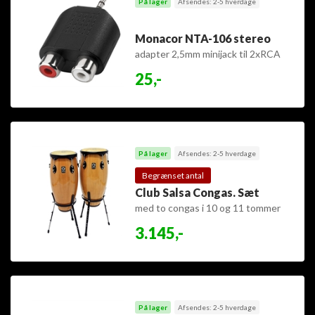
På lager
Afsendes: 2-5 hverdage
Monacor NTA-106 stereo
adapter 2,5mm minijack til 2xRCA
25,-
På lager
Afsendes: 2-5 hverdage
Begrænset antal
Club Salsa Congas. Sæt
med to congas i 10 og 11 tommer
3.145,-
På lager
Afsendes: 2-5 hverdage