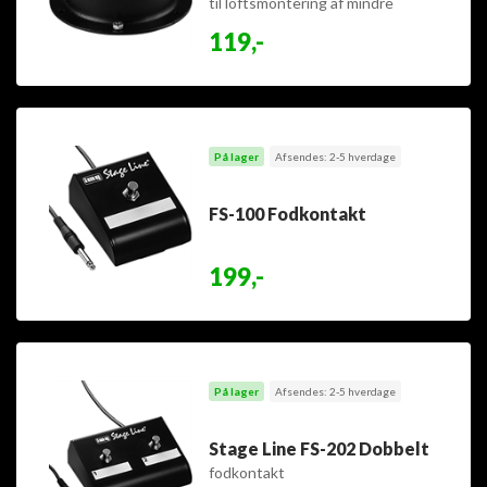
til loftsmontering af mindre
spejlkugler
119,-
På lager
Afsendes: 2-5 hverdage
FS-100 Fodkontakt
199,-
På lager
Afsendes: 2-5 hverdage
Stage Line FS-202 Dobbelt
fodkontakt