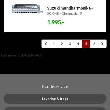
Suzuki mundharmonika -
SCX-48 - Chromatic - F
1.995,-
1
2
3
4
5
6
Læs mere om LAGER SALG
Kundeservice
Levering & fragt