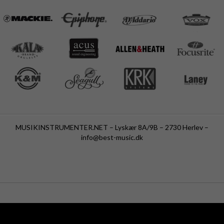
MUSIKINSTRUMENTER.NET – Lyskær 8A/9B – 2730 Herlev –
info@best-music.dk