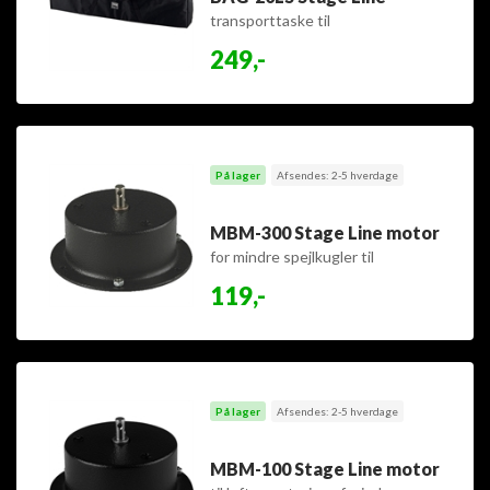
transporttaske til
højttalerstativer
249,-
På lager
Afsendes: 2-5 hverdage
MBM-300 Stage Line motor
for mindre spejlkugler til
loftsmontage
119,-
På lager
Afsendes: 2-5 hverdage
MBM-100 Stage Line motor