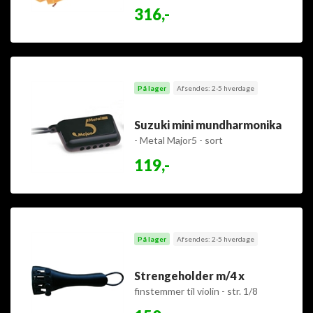
grammofon
316,-
På lager
Afsendes: 2-5 hverdage
Suzuki mini mundharmonika
- Metal Major5 - sort
119,-
På lager
Afsendes: 2-5 hverdage
Strengeholder m/4 x
finstemmer til violin - str. 1/8