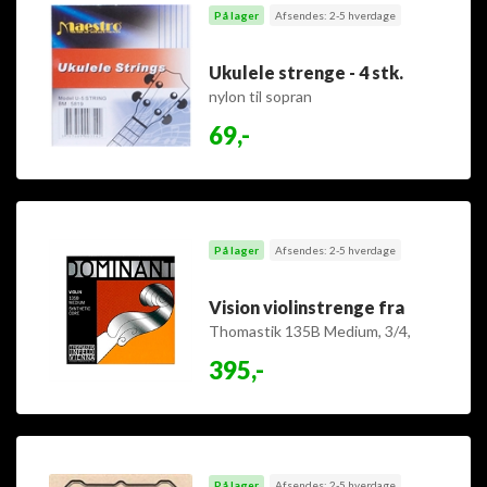
På lager
Afsendes: 2-5 hverdage
Ukulele strenge - 4 stk.
nylon til sopran
69,-
På lager
Afsendes: 2-5 hverdage
Vision violinstrenge fra
Thomastik 135B Medium, 3/4,
sæt
395,-
På lager
Afsendes: 2-5 hverdage