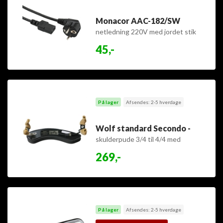
Monacor AAC-182/SW
netledning 220V med jordet stik
45,-
På lager
Afsendes: 2-5 hverdage
Wolf standard Secondo -
skulderpude 3/4 til 4/4 med
polstring
269,-
På lager
Afsendes: 2-5 hverdage