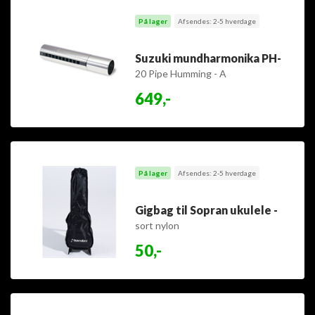
På lager
Afsendes: 2-5 hverdage
Suzuki mundharmonika PH-
20 Pipe Humming - A
649,-
På lager
Afsendes: 2-5 hverdage
Gigbag til Sopran ukulele -
sort nylon
50,-