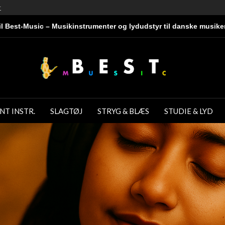
r
l Best-Music – Musikinstrumenter og lydudstyr til danske musike
NT INSTR.
SLAGTØJ
STRYG & BLÆS
STUDIE & LYD