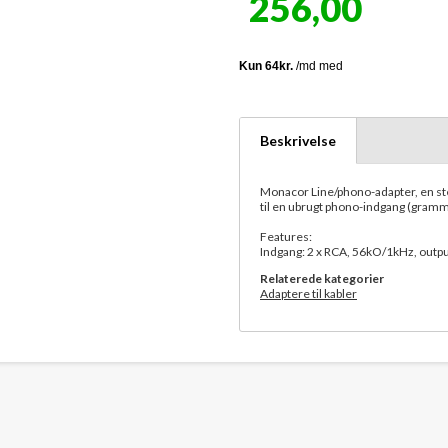
256,00
Beskrivelse
Monacor Line/phono-adapter, en stere
til en ubrugt phono-indgang (gram
Features:
Indgang: 2 x RCA, 56kO/1kHz, out
Relaterede kategorier
Adaptere til kabler