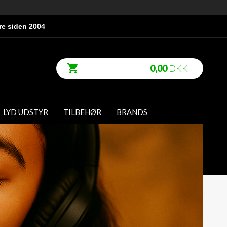
re siden 2004
0,00
DKK
LYD UDSTYR
TILBEHØR
BRANDS