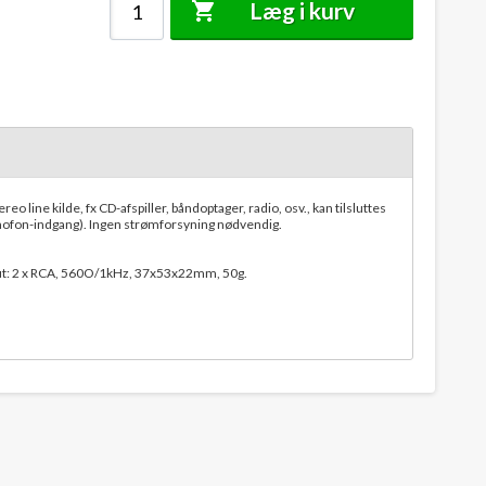
Læg i kurv
o line kilde, fx CD-afspiller, båndoptager, radio, osv., kan tilsluttes
mofon-indgang). Ingen strømforsyning nødvendig.
put: 2 x RCA, 560O/1kHz, 37x53x22mm, 50g.