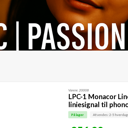
Varenr.
20008
LPC-1 Monacor Line 
liniesignal til phon
På lager
Afsendes: 2-5 hverdag