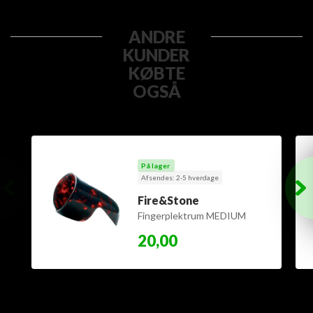
ANDRE
KUNDER
KØBTE
OGSÅ
På lager
Afsendes: 2-5 hverdage
Fire&Stone
Fingerplektrum MEDIUM
størrelse
20,00