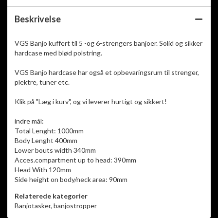
Beskrivelse
VGS Banjo kuffert til 5 -og 6-strengers banjoer. Solid og sikker
hardcase med blød polstring.
VGS Banjo hardcase har også et opbevaringsrum til strenger,
plektre, tuner etc.
Klik på "Læg i kurv", og vi leverer hurtigt og sikkert!
indre mål:
Total Lenght: 1000mm
Body Lenght 400mm
Lower bouts width 340mm
Acces.compartment up to head: 390mm
Head With 120mm
Side height on body/neck area: 90mm
Relaterede kategorier
Banjotasker, banjostropper