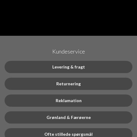
Kundeservice
Levering & fragt
Returnering
Reklamation
Grønland & Færøerne
Ofte stillede spørgsmål