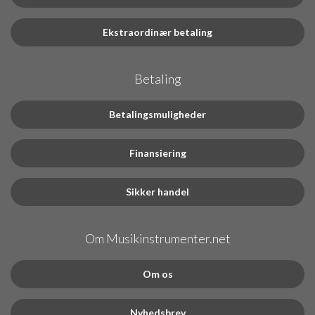
Ekstraordinær betaling
Betaling
Betalingsmuligheder
Finansiering
Sikker handel
Om Musikinstrumenter.net
Om os
Nyhedsbrev