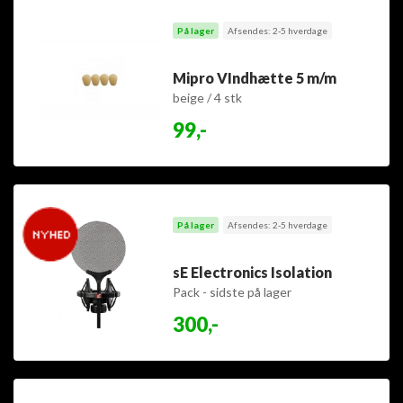
På lager
Afsendes: 2-5 hverdage
Mipro VIndhætte 5 m/m
beige / 4 stk
99,-
På lager
Afsendes: 2-5 hverdage
sE Electronics Isolation
Pack - sidste på lager
300,-