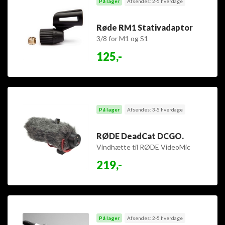
På lager
Afsendes: 2-5 hverdage
Røde RM1 Stativadaptor
3/8 for M1 og S1
125,-
På lager
Afsendes: 3-5 hverdage
RØDE DeadCat DCGO.
Vindhætte til RØDE VideoMic
GO
219,-
På lager
Afsendes: 2-5 hverdage