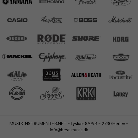
MUSIKINSTRUMENTER.NET – Lyskær 8A/9B – 2730 Herlev –
info@best-music.dk