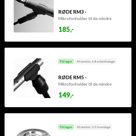
RØDE RM3 -
Mikrofonholder til de mindre
RØDE mikrofoner -
185,-
På lager
Afsendes: 6-8 arbeidsdage
RØDE RM5 -
Mikrofonholder til de mindre
RØDE mikrofoner -
149,-
På lager
Afsendes: 2-5 hverdage