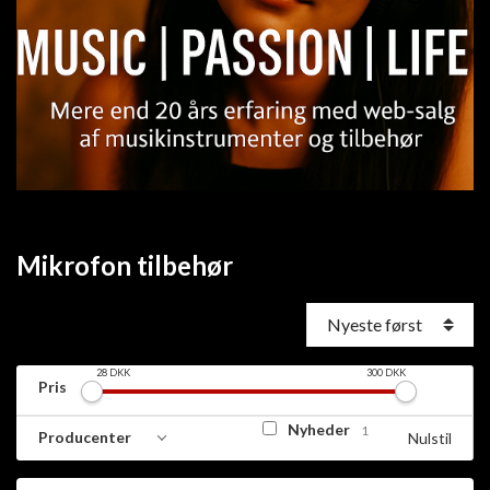
Mikrofon tilbehør
28
DKK
300
DKK
Pris
Nyheder
1
Producenter
Nulstil