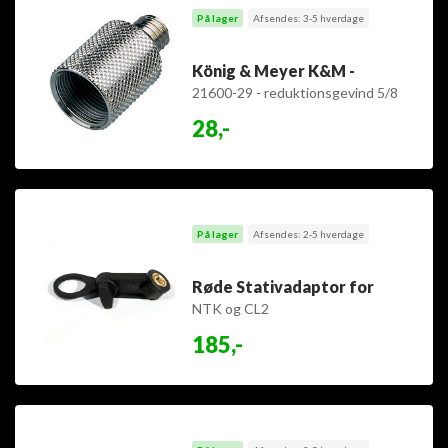
På lager
Afsendes: 3-5 hverdage
König & Meyer K&M -
21600-29 - reduktionsgevind 5/8
hun > 3/8 han zink plated
28,-
På lager
Afsendes: 2-5 hverdage
Røde Stativadaptor for
NTK og CL2
185,-