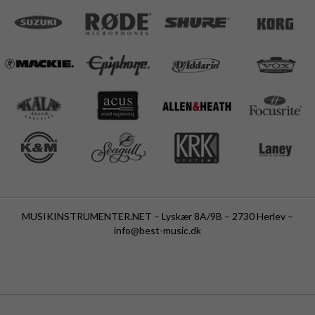
MUSIKINSTRUMENTER.NET – Lyskær 8A/9B – 2730 Herlev –
info@best-music.dk