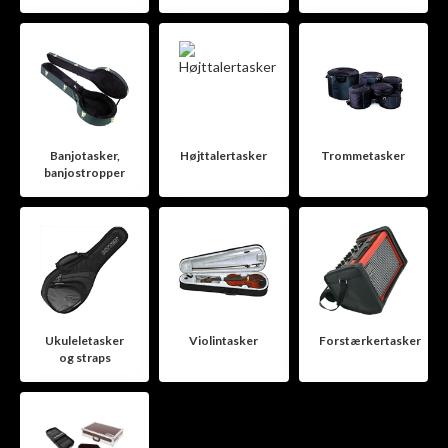
Banjotasker,
Højttalertasker
Trommetasker
banjostropper
Ukuleletasker
Violintasker
Forstærkertasker
og straps