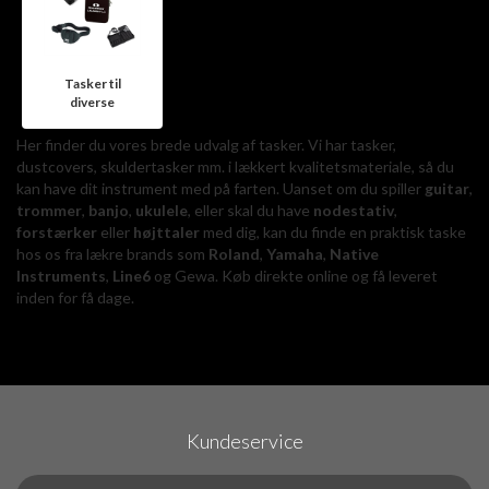
Tasker til
diverse
Her finder du vores brede udvalg af tasker. Vi har tasker,
dustcovers, skuldertasker mm. i lækkert kvalitetsmateriale, så du
kan have dit instrument med på farten. Uanset om du spiller
guitar
,
trommer
,
banjo
,
ukulele
, eller skal du have
nodestativ
,
forstærker
eller
højttaler
med dig, kan du finde en praktisk taske
hos os fra lækre brands som
Roland
,
Yamaha
,
Native
Instruments
,
Line6
og Gewa. Køb direkte online og få leveret
inden for få dage.
Kundeservice