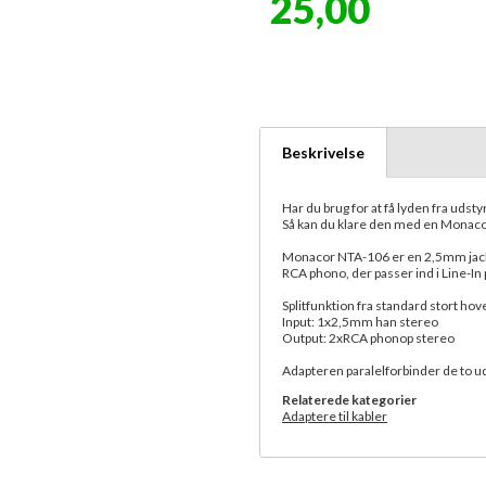
25,00
Beskrivelse
Har du brug for at få lyden fra udst
Så kan du klare den med en Monaco
Monacor NTA-106 er en 2,5mm jack sp
RCA phono, der passer ind i Line-In
Splitfunktion fra standard stort hov
Input: 1x2,5mm han stereo
Output: 2xRCA phonop stereo
Adapteren paralelforbinder de to u
Relaterede kategorier
Adaptere til kabler