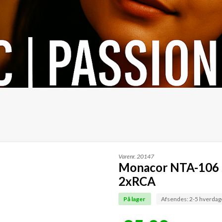
Varenr.
20147
Monacor NTA-106 s
2xRCA
På lager
Afsendes: 2-5 hverdag