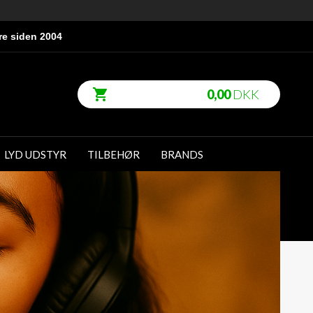
re siden 2004
0,00
DKK
LYD UDSTYR
TILBEHØR
BRANDS