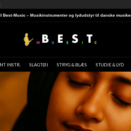
r
l Best-Music – Musikinstrumenter og lydudstyr til danske musike
NT INSTR.
SLAGTØJ
STRYG & BLÆS
STUDIE & LYD