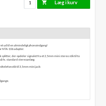
Læg i kurv
yret ud til en almindeligt phonoindgang!
r NTA-106 adapter.
litter, der opdeler signalet fra et 2,5mm mini stereo stik til to
 på fx. standard stereoanlæg.
edtelefonstik til 3,5mm mini jack:
dgange.