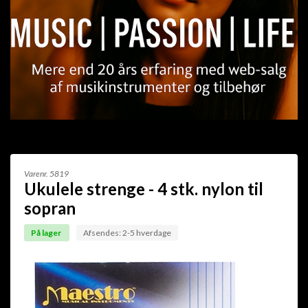
Varenr.
5819
Ukulele strenge - 4 stk. nylon til
sopran
På lager
Afsendes: 2-5 hverdage