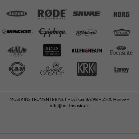
MUSIKINSTRUMENTER.NET – Lyskær 8A/9B – 2730 Herlev –
info@best-music.dk