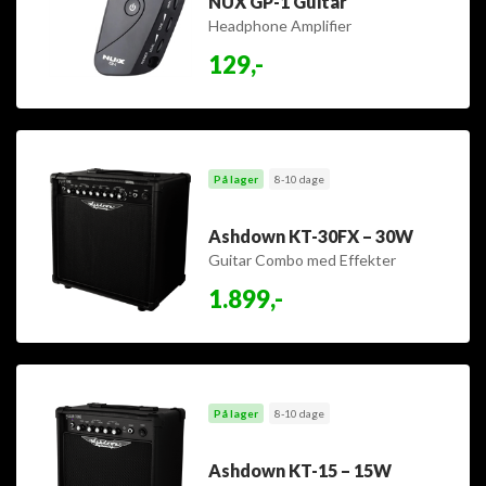
NUX GP-1 Guitar
Headphone Amplifier
129,-
På lager
8-10 dage
Ashdown KT-30FX – 30W
Guitar Combo med Effekter
1.899,-
På lager
8-10 dage
Ashdown KT-15 – 15W