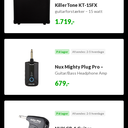
KillerTone KT-15FX
guitarforstærker – 15 watt
combo
1.719,-
På lager
Afsendes: 2-5 hverdage
Nux Mighty Plug Pro –
Guitar/Bass Headphone Amp
679,-
På lager
Afsendes: 2-5 hverdage