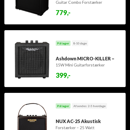
Guitar Combo Forstærker
779,-
På lager
8-10 dage
Ashdown MICRO-KILLER –
15W Mini Guitarforstærker
399,-
På lager
Afsendes: 2-5 hverdage
NUX AC-25 Akustisk
Forstærker – 25 Watt