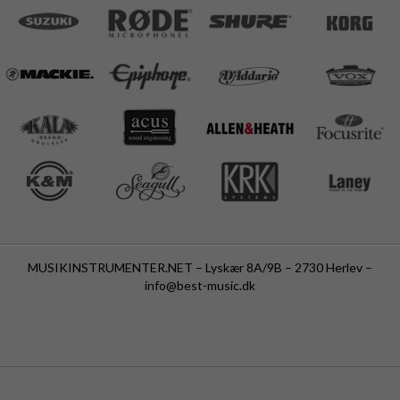
MUSIKINSTRUMENTER.NET – Lyskær 8A/9B – 2730 Herlev –
info@best-music.dk