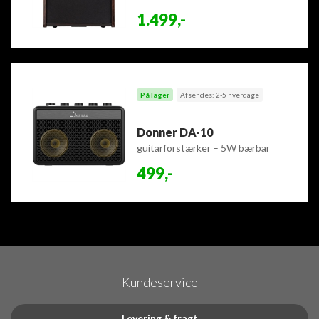
1.499,-
På lager
Afsendes: 2-5 hverdage
Donner DA-10
guitarforstærker – 5W bærbar
mini-forstærker
499,-
Kundeservice
Levering & fragt