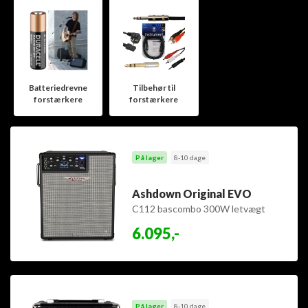
Batteriedrevne
Tilbehør til
forstærkere
forstærkere
På lager
8-10 dage
Ashdown Original EVO
C112 bascombo 300W letvægt
6.095,-
På lager
8-10 dage