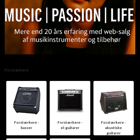
Forstærkere
Forstærkere -
Forstærkere -
Forstærkere -
basser
el-guitarer
akustiske
guitarer