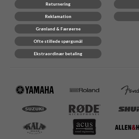
Returnering
Reklamation
Grønland & Færøerne
Ofte stillede spørgsmål
Ekstraordinær betaling