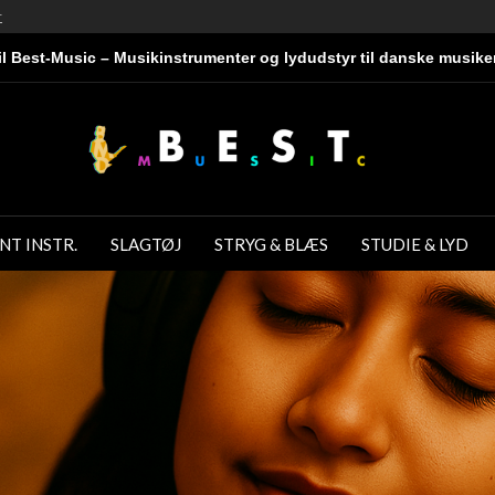
r
l Best-Music – Musikinstrumenter og lydudstyr til danske musike
NT INSTR.
SLAGTØJ
STRYG & BLÆS
STUDIE & LYD