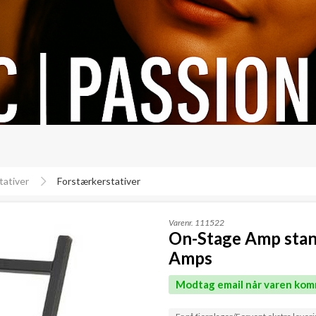
tativer
Forstærkerstativer
Varenr.
111522
On-Stage Amp stand 
Amps
Modtag email når varen kom