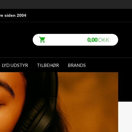
re siden 2004
0,00
DKK
LYD UDSTYR
TILBEHØR
BRANDS