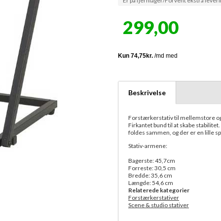
Er på fjernlager/Forvent ekstra leveri
299,00
Beskrivelse
Forstærkerstativ til mellemstore o
Firkantet bund til at skabe stabilite
foldes sammen, og der er en lille sp
Stativ-armene:
Bagerste: 45,7cm
Forreste: 30,5 cm
Bredde: 35,6 cm
Længde: 54,6 cm
Relaterede kategorier
Forstærkerstativer
Scene & studio stativer