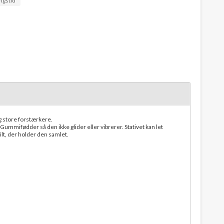
ngstid
g store forstærkere.
t. Gummifødder så den ikke glider eller vibrerer. Stativet kan let
ilt, der holder den samlet.