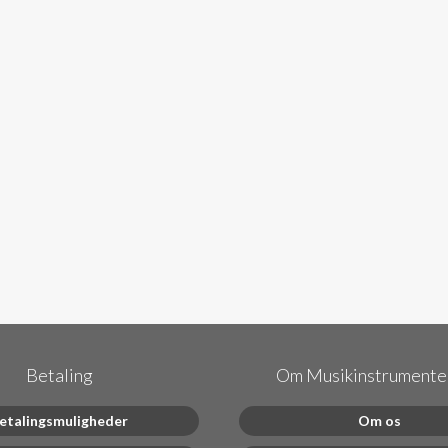
Betaling
Om Musikinstrumenter
etalingsmuligheder
Om os