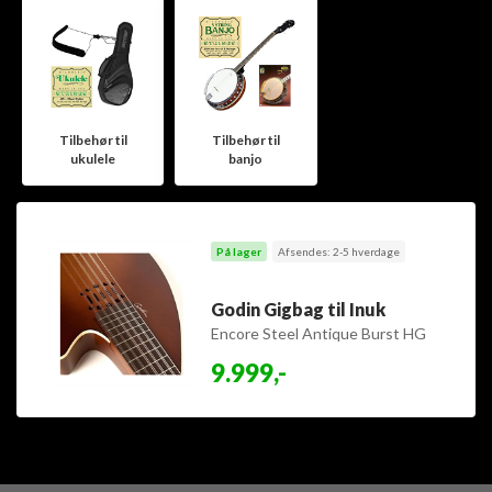
Tilbehør til
Tilbehør til
ukulele
banjo
På lager
Afsendes: 2-5 hverdage
Godin Gigbag til Inuk
Encore Steel Antique Burst HG
9.999,-