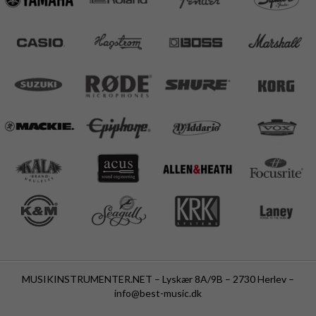
MUSIKINSTRUMENTER.NET – Lyskær 8A/9B – 2730 Herlev –
info@best-music.dk