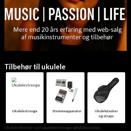
Tilbehør til ukulele
Ukulelestrenge
Stemmeapparater
Ukuleletasker
og straps
Ukuleletilbehør som
ukulelestrenge
,
ukuleletasker
,