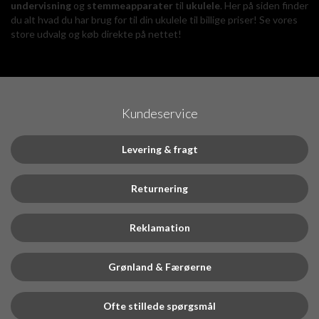
undervisning
og
stemmeapparater
til
ukulele
. Her på siden finder
du alt hvad du har brug for til din ukulele til billige priser! Se vores
store udvalg og køb direkte på nettet!
Kundeservice
Levering & fragt
Returnering
Reklamation
Grønland & Færøerne
Ofte stillede spørgsmål