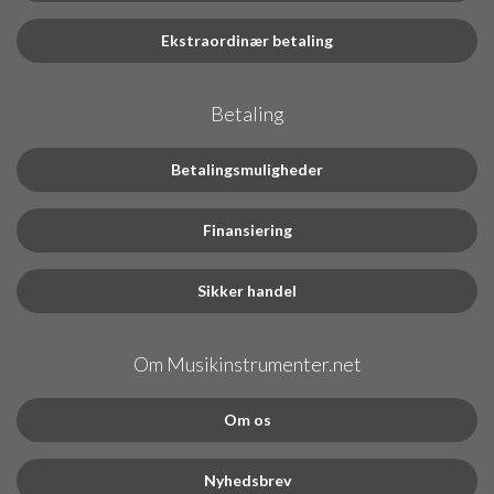
Ekstraordinær betaling
Betaling
Betalingsmuligheder
Finansiering
Sikker handel
Om Musikinstrumenter.net
Om os
Nyhedsbrev