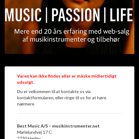
Varen kan ikke findes eller er måske midlertidigt
udsolgt.
Du er velkommen til at kontakte os via
kontaktformularen, eller ringe til os for at høre
nærmere
Best Music A/S – musikinstrumenter.net
Marielundvej 17 C
2730 Herlev