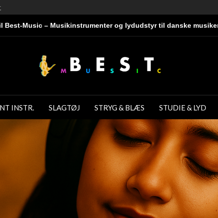
r
l Best-Music – Musikinstrumenter og lydudstyr til danske musike
NT INSTR.
SLAGTØJ
STRYG & BLÆS
STUDIE & LYD