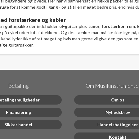
 til begyndere og øvede. Her har vi sammensat en række pakker til el-guit
bruge for at komme godt i gang - og så til en meget bedre pris, end hvis d
ed forstærkere og kabler
en guitarpakke der indeholder
el-guitar
plus
tuner
,
forstærker
,
rem
,
 på cykel uden luft i dækkene. Og det tænker man måske ikke lige på, nå
kabel lyder ikke af ret meget og hvis man gerne vil give den gas som e
tige guitarpakker.
Betaling
Om Musikinstrumenter
etalingsmuligheder
Om os
Finansiering
Nyhedsbrev
Sikker handel
Handelsbetingelser
Kontakt