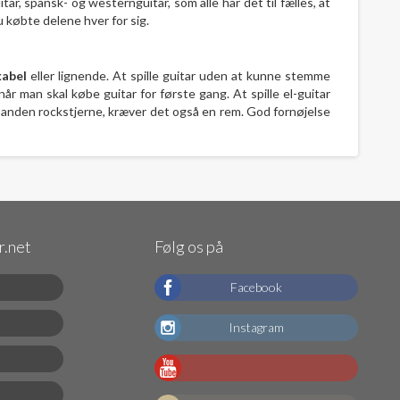
ar, spansk- og westernguitar, som alle har det til fælles, at
u købte delene hver for sig.
kabel
eller lignende. At spille guitar uden at kunne stemme
r man skal købe guitar for første gang. At spille el-guitar
n anden rockstjerne, kræver det også en rem. God fornøjelse
.net
Følg os på
Facebook
Instagram