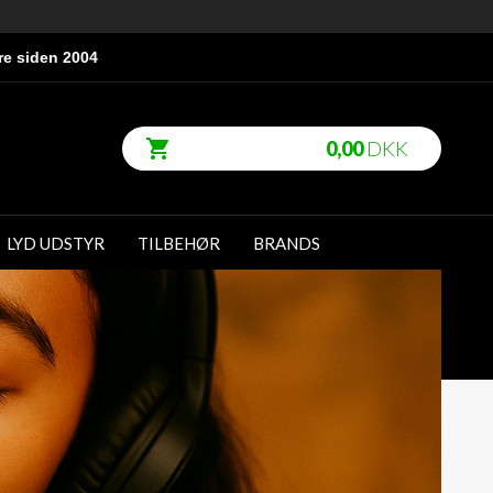
re siden 2004
0,00
DKK
LYD UDSTYR
TILBEHØR
BRANDS