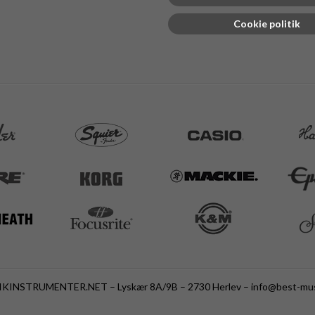
Cookie politik
KINSTRUMENTER.NET – Lyskær 8A/9B – 2730 Herlev –
info@best-mus