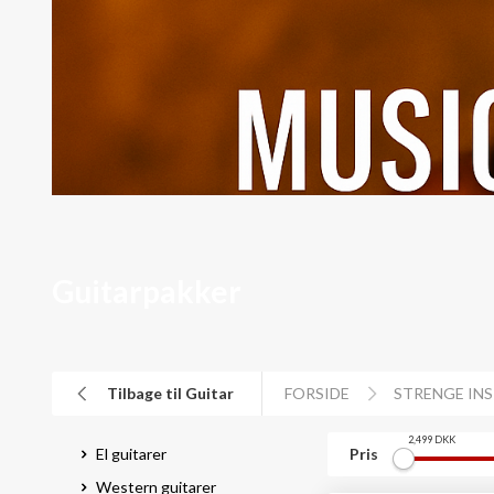
Guitarpakker
Tilbage til Guitar
FORSIDE
STRENGE IN
2,499
DKK
El guitarer
Pris
Western guitarer