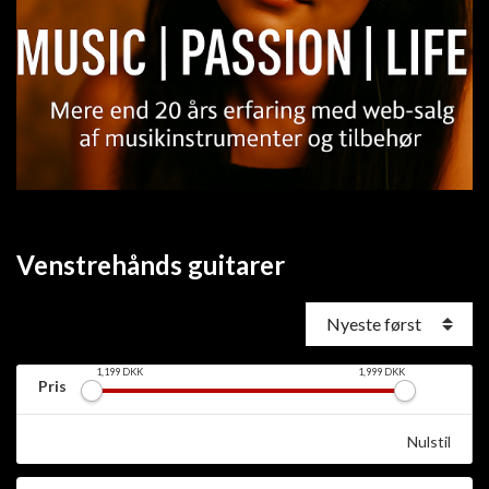
Venstrehånds guitarer
1,199
DKK
1,999
DKK
Pris
Nulstil