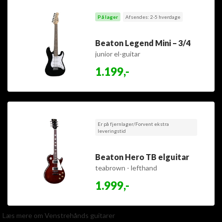
På lager
Afsendes: 2-5 hverdage
Beaton Legend Mini – 3/4
junior el-guitar
1.199,-
Er på fjernlager/Forvent ekstra
leveringstid
Beaton Hero TB elguitar
teabrown - lefthand
1.999,-
Læs mere om Venstrehånds guitarer