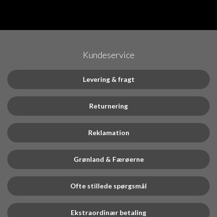
Kundeservice
Levering & fragt
Returnering
Reklamation
Grønland & Færøerne
Ofte stillede spørgsmål
Ekstraordinær betaling