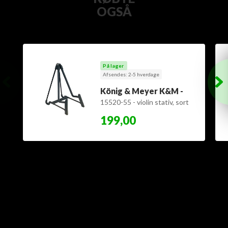
OGSÅ
På lager
Afsendes: 2-5 hverdage
König & Meyer K&M -
15520-55 - violin stativ, sort
- sidste på lager
199,00