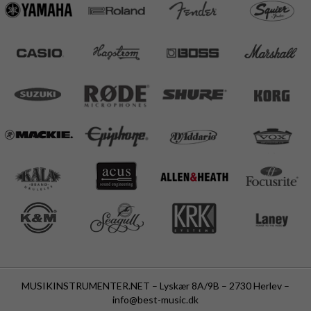
MUSIKINSTRUMENTER.NET – Lyskær 8A/9B – 2730 Herlev –
info@best-music.dk