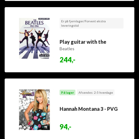
Er på fjernlager/Forvent ekstra
leveringstid
Play guitar with the
Beatles
244,-
På lager
Afsendes: 2-5 hverdage
Hannah Montana 3 - PVG
94,-