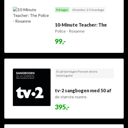
På lager
Afsendes: 2-5 hverdage
10-Minute Teacher: The
Police - Roxanne
99,-
Er på fjernlager/Forvent ekstra
leveringstid
tv-2 sangbogen med 50 af
de største numre.
395,-