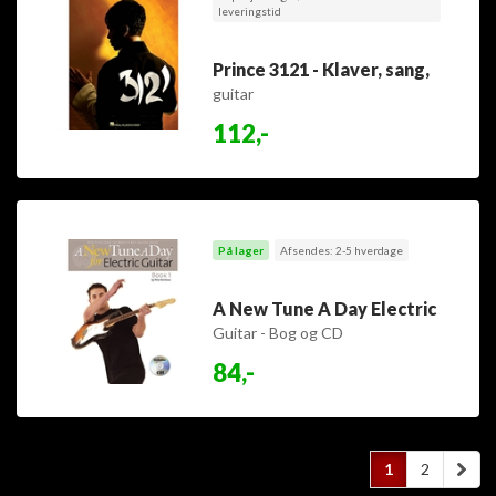
leveringstid
Prince 3121 - Klaver, sang,
guitar
112,-
På lager
Afsendes: 2-5 hverdage
A New Tune A Day Electric
Guitar - Bog og CD
84,-
1
2