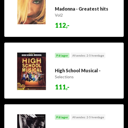
Madonna - Greatest hits
Vol2
112,-
På lager
Afsendes: 2-5 hverdage
High School Musical -
Selections
111,-
På lager
Afsendes: 2-5 hverdage