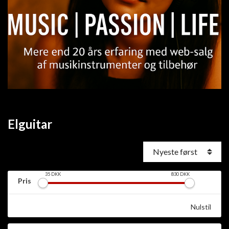
Elguitar
35
DKK
830
DKK
Pris
Nulstil