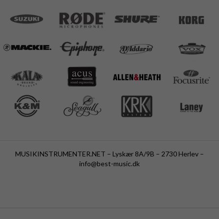
MUSIKINSTRUMENTER.NET – Lyskær 8A/9B – 2730 Herlev –
info@best-music.dk