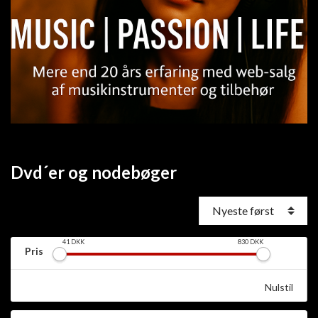
Dvd´er og nodebøger
41
DKK
830
DKK
Pris
Nulstil