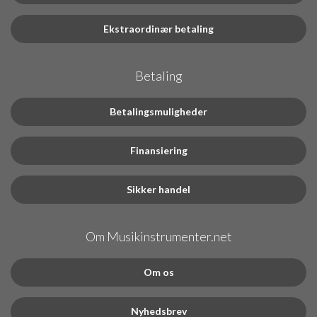
Ekstraordinær betaling
Betaling
Betalingsmuligheder
Finansiering
Sikker handel
Om Musikinstrumenter.net
Om os
Nyhedsbrev