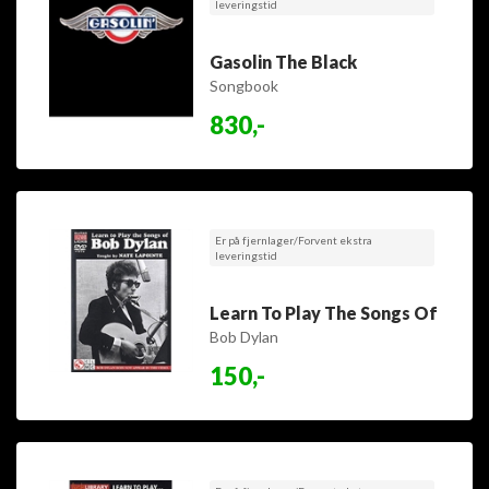
leveringstid
Gasolin The Black
Songbook
830,-
Er på fjernlager/Forvent ekstra
leveringstid
Learn To Play The Songs Of
Bob Dylan
150,-