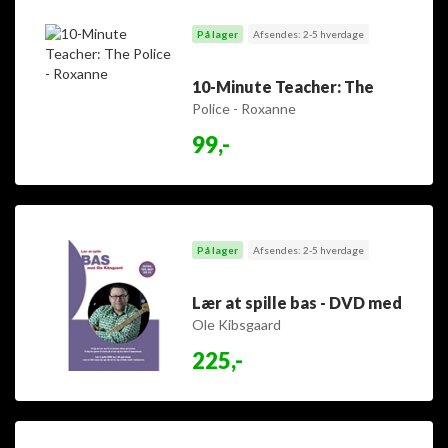
På lager
Afsendes: 2-5 hverdage
10-Minute Teacher: The
Police - Roxanne
99,-
På lager
Afsendes: 2-5 hverdage
Lær at spille bas - DVD med
Ole Kibsgaard
225,-