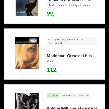
Clash - Should I stay or should I
go
99,-
Er på fjernlager/Forvent ekstra
leveringstid
Madonna - Greatest hits
Vol2
112,-
På lager
Afsendes: 2-5 hverdage
Robbie Williams - Greatest