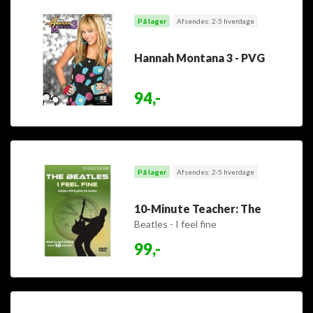
På lager
Afsendes: 2-5 hverdage
Hannah Montana 3 - PVG
94,-
På lager
Afsendes: 2-5 hverdage
10-Minute Teacher: The
Beatles - I feel fine
99,-