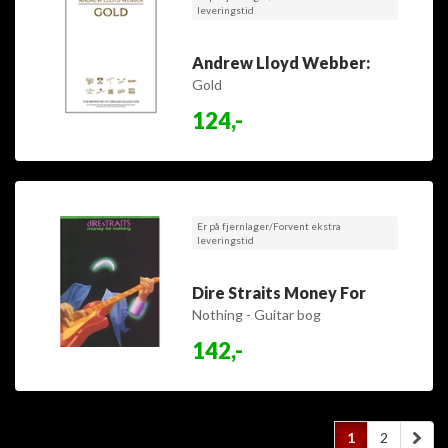
leveringstid
Andrew Lloyd Webber:
Gold
124,-
Er på fjernlager/Forvent ekstra
leveringstid
Dire Straits Money For
Nothing - Guitar bog
142,-
1
2