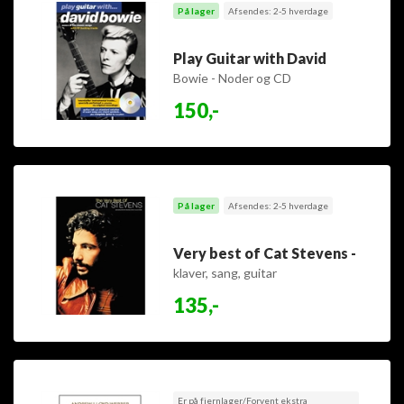
På lager
Afsendes: 2-5 hverdage
Play Guitar with David
Bowie - Noder og CD
150,-
På lager
Afsendes: 2-5 hverdage
Very best of Cat Stevens -
klaver, sang, guitar
135,-
Er på fjernlager/Forvent ekstra