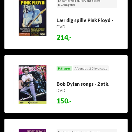
Er på fjernlager/Forvent ekstra
leveringstid
Lær dig spille Pink Floyd -
DVD
214,-
På lager
Afsendes: 2-5 hverdage
Bob Dylan songs - 2 stk.
DVD
150,-
Er på fjernlager/Forvent ekstra