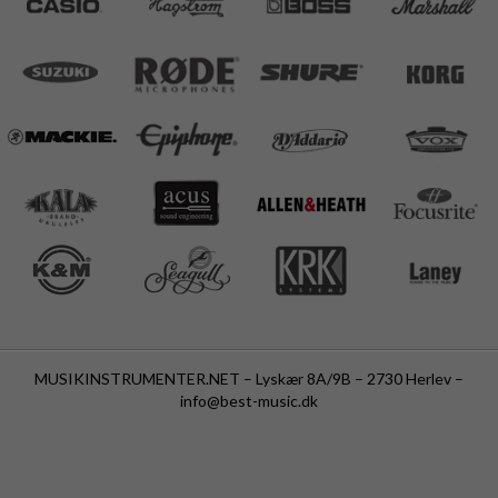
MUSIKINSTRUMENTER.NET – Lyskær 8A/9B – 2730 Herlev –
info@best-music.dk