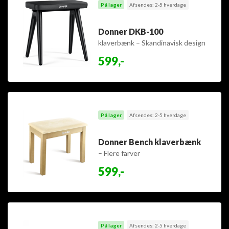
På lager
Afsendes: 2-5 hverdage
Donner DKB-100
klaverbænk – Skandinavisk design
med høj komfort
599,-
På lager
Afsendes: 2-5 hverdage
Donner Bench klaverbænk
– Flere farver
599,-
På lager
Afsendes: 2-5 hverdage