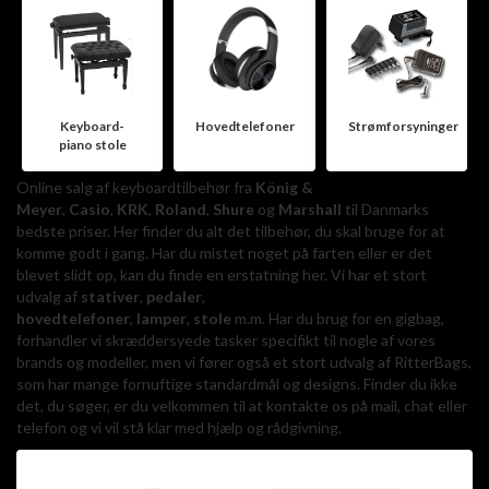
Keyboard-
Hovedtelefoner
Strømforsyninger
piano stole
Online salg af keyboardtilbehør fra
König &
Meyer
,
Casio
,
KRK
,
Roland
,
Shure
og
Marshall
til Danmarks
bedste priser. Her finder du alt det tilbehør, du skal bruge for at
komme godt i gang. Har du mistet noget på farten eller er det
blevet slidt op, kan du finde en erstatning her. Vi har et stort
udvalg af
stativer
,
pedaler
,
hovedtelefoner
,
lamper
,
stole
m.m. Har du brug for en gigbag,
forhandler vi skræddersyede tasker specifikt til nogle af vores
brands og modeller, men vi fører også et stort udvalg af RitterBags,
som har mange fornuftige standardmål og designs. Finder du ikke
det, du søger, er du velkommen til at kontakte os på mail, chat eller
telefon og vi vil stå klar med hjælp og rådgivning.