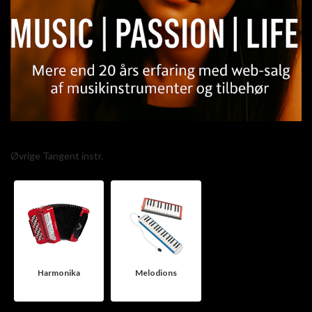
Øvrige Tangent instr.
Harmonika
Melodions