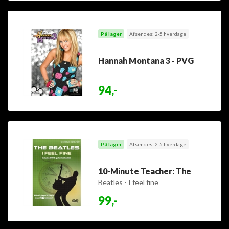
På lager
Afsendes: 2-5 hverdage
Hannah Montana 3 - PVG
94,-
På lager
Afsendes: 2-5 hverdage
10-Minute Teacher: The
Beatles - I feel fine
99,-