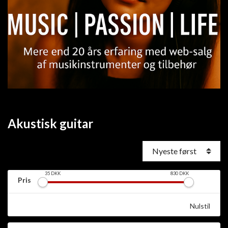
Akustisk guitar
35
DKK
830
DKK
Pris
Nulstil