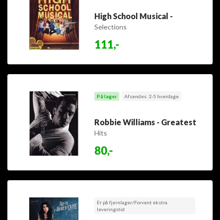
High School Musical -
Selections
111,-
På lager
Afsendes: 2-5 hverdage
Robbie Williams - Greatest
Hits
80,-
Er på fjernlager/Forvent ekstra
leveringstid