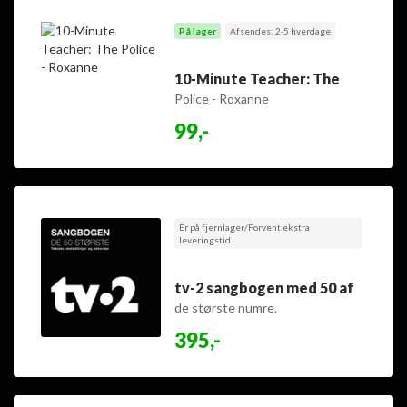
På lager
Afsendes: 2-5 hverdage
10-Minute Teacher: The
Police - Roxanne
99,-
Er på fjernlager/Forvent ekstra
leveringstid
tv-2 sangbogen med 50 af
de største numre.
395,-