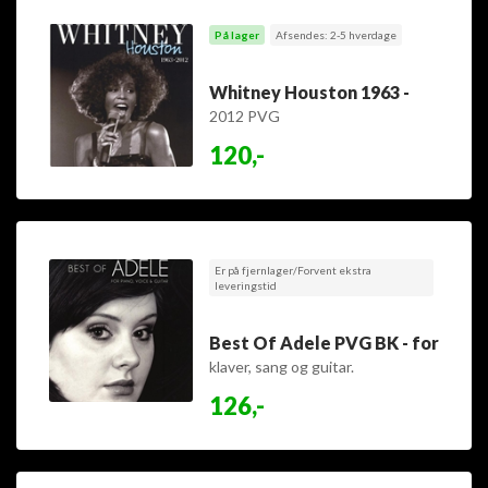
På lager
Afsendes: 2-5 hverdage
Whitney Houston 1963 -
2012 PVG
120,-
Er på fjernlager/Forvent ekstra
leveringstid
Best Of Adele PVG BK - for
klaver, sang og guitar.
126,-