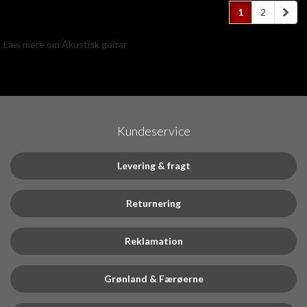
1
2
Læs mere om Akustisk guitar
Kundeservice
Levering & fragt
Returnering
Reklamation
Grønland & Færøerne