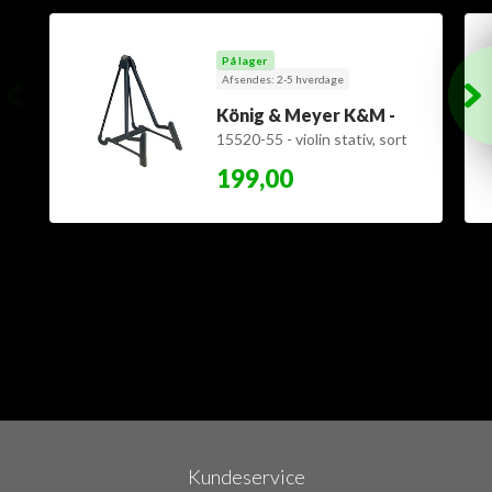
På lager
Afsendes: 2-5 hverdage
König & Meyer K&M -
15520-55 - violin stativ, sort
- sidste på lager
199,00
Kundeservice