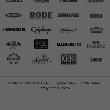
MUSIKINSTRUMENTER.NET – Lyskær 8A/9B – 2730 Herlev –
info@best-music.dk