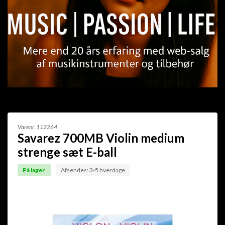
Varenr.
112264
Savarez 700MB Violin medium
strenge sæt E-ball
På lager
Afsendes: 3-5 hverdage