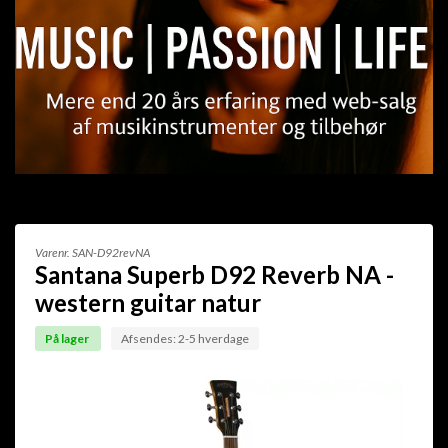
Varenr.
SAN-D92revNA
Santana Superb D92 Reverb NA -
western guitar natur
På lager
Afsendes: 2-5 hverdage