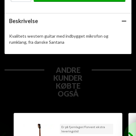
Beskrivelse
Kvalitets western guitar med indbygget mikrofon og
rumklang, fra danske Santana
ANDRE
KUNDER
KØBTE
OGSÅ
Er på fjernlager/Forvent ekstra
leveringstid