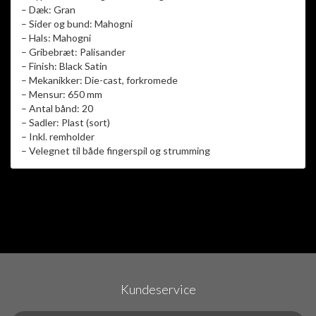
– Dæk: Gran
– Sider og bund: Mahogni
– Hals: Mahogni
– Gribebræt: Palisander
– Finish: Black Satin
– Mekanikker: Die-cast, forkromede
– Mensur: 650 mm
– Antal bånd: 20
– Sadler: Plast (sort)
– Inkl. remholder
– Velegnet til både fingerspil og strumming
Kundeservice