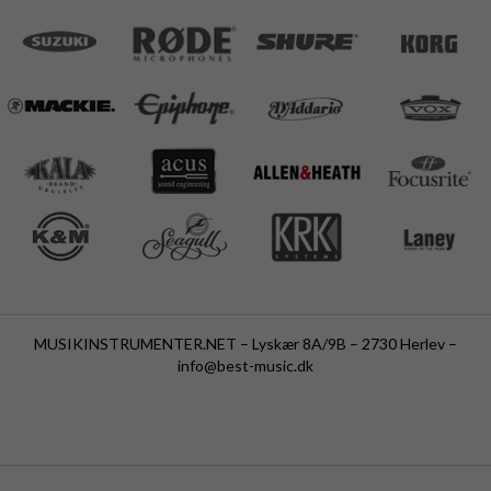
MUSIKINSTRUMENTER.NET – Lyskær 8A/9B – 2730 Herlev –
info@best-music.dk