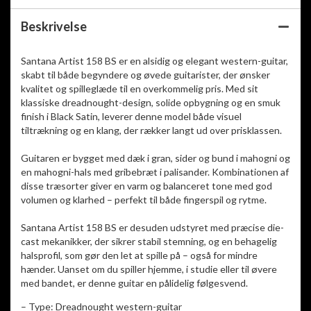
Beskrivelse
Santana Artist 158 BS er en alsidig og elegant western-guitar,
skabt til både begyndere og øvede guitarister, der ønsker
kvalitet og spilleglæde til en overkommelig pris. Med sit
klassiske dreadnought-design, solide opbygning og en smuk
finish i Black Satin, leverer denne model både visuel
tiltrækning og en klang, der rækker langt ud over prisklassen.
Guitaren er bygget med dæk i gran, sider og bund i mahogni og
en mahogni-hals med gribebræt i palisander. Kombinationen af
disse træsorter giver en varm og balanceret tone med god
volumen og klarhed – perfekt til både fingerspil og rytme.
Santana Artist 158 BS er desuden udstyret med præcise die-
cast mekanikker, der sikrer stabil stemning, og en behagelig
halsprofil, som gør den let at spille på – også for mindre
hænder. Uanset om du spiller hjemme, i studie eller til øvere
med bandet, er denne guitar en pålidelig følgesvend.
– Type: Dreadnought western-guitar