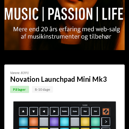
Varenr.
8391
Novation Launchpad Mini Mk3
På lager
8-10 dage