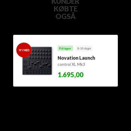
KUNDER
KØBTE
OGSÅ
På lager
8-10 dage
Novation Launch
control XL Mk3
1.695,00