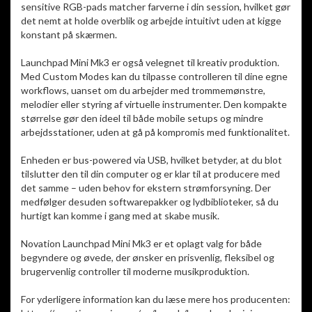
sensitive RGB-pads matcher farverne i din session, hvilket gør
det nemt at holde overblik og arbejde intuitivt uden at kigge
konstant på skærmen.
Launchpad Mini Mk3 er også velegnet til kreativ produktion.
Med Custom Modes kan du tilpasse controlleren til dine egne
workflows, uanset om du arbejder med trommemønstre,
melodier eller styring af virtuelle instrumenter. Den kompakte
størrelse gør den ideel til både mobile setups og mindre
arbejdsstationer, uden at gå på kompromis med funktionalitet.
Enheden er bus-powered via USB, hvilket betyder, at du blot
tilslutter den til din computer og er klar til at producere med
det samme – uden behov for ekstern strømforsyning. Der
medfølger desuden softwarepakker og lydbiblioteker, så du
hurtigt kan komme i gang med at skabe musik.
Novation Launchpad Mini Mk3 er et oplagt valg for både
begyndere og øvede, der ønsker en prisvenlig, fleksibel og
brugervenlig controller til moderne musikproduktion.
For yderligere information kan du læse mere hos producenten: