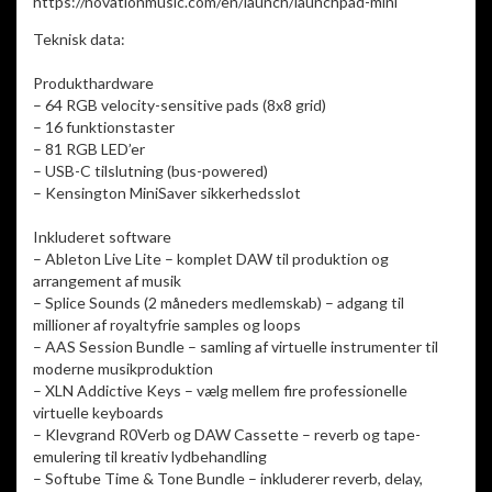
https://novationmusic.com/en/launch/launchpad-mini
Teknisk data:
Produkthardware
– 64 RGB velocity-sensitive pads (8x8 grid)
– 16 funktionstaster
– 81 RGB LED’er
– USB-C tilslutning (bus-powered)
– Kensington MiniSaver sikkerhedsslot
Inkluderet software
– Ableton Live Lite – komplet DAW til produktion og
arrangement af musik
– Splice Sounds (2 måneders medlemskab) – adgang til
millioner af royaltyfrie samples og loops
– AAS Session Bundle – samling af virtuelle instrumenter til
moderne musikproduktion
– XLN Addictive Keys – vælg mellem fire professionelle
virtuelle keyboards
– Klevgrand R0Verb og DAW Cassette – reverb og tape-
emulering til kreativ lydbehandling
– Softube Time & Tone Bundle – inkluderer reverb, delay,