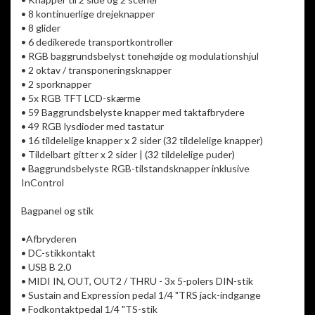
• 8 kontinuerlige drejeknapper
• 8 glider
• 6 dedikerede transportkontroller
• RGB baggrundsbelyst tonehøjde og modulationshjul
• 2 oktav / transponeringsknapper
• 2 sporknapper
• 5x RGB TFT LCD-skærme
• 59 Baggrundsbelyste knapper med taktafbrydere
• 49 RGB lysdioder med tastatur
• 16 tildelelige knapper x 2 sider (32 tildelelige knapper)
• Tildelbart gitter x 2 sider | (32 tildelelige puder)
• Baggrundsbelyste RGB-tilstandsknapper inklusive
InControl
Bagpanel og stik
•Afbryderen
• DC-stikkontakt
• USB B 2.0
• MIDI IN, OUT, OUT2 / THRU - 3x 5-polers DIN-stik
• Sustain and Expression pedal 1/4 "TRS jack-indgange
• Fodkontaktpedal 1/4 "TS-stik