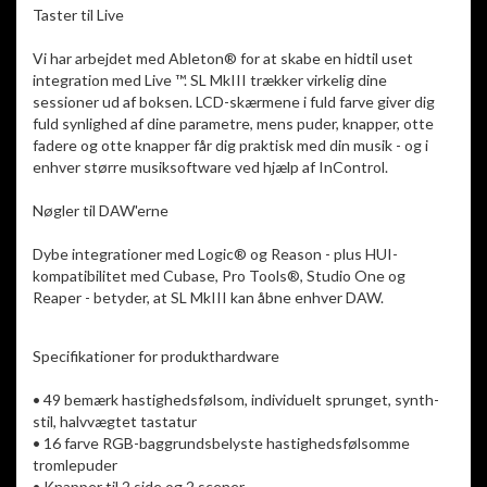
Taster til Live
Vi har arbejdet med Ableton® for at skabe en hidtil uset
integration med Live ™. SL MkIII trækker virkelig dine
sessioner ud af boksen. LCD-skærmene i fuld farve giver dig
fuld synlighed af dine parametre, mens puder, knapper, otte
fadere og otte knapper får dig praktisk med din musik - og i
enhver større musiksoftware ved hjælp af InControl.
Nøgler til DAW'erne
Dybe integrationer med Logic® og Reason - plus HUI-
kompatibilitet med Cubase, Pro Tools®, Studio One og
Reaper - betyder, at SL MkIII kan åbne enhver DAW.
Specifikationer for produkthardware
• 49 bemærk hastighedsfølsom, individuelt sprunget, synth-
stil, halvvægtet tastatur
• 16 farve RGB-baggrundsbelyste hastighedsfølsomme
tromlepuder
• Knapper til 2 side og 2 scener