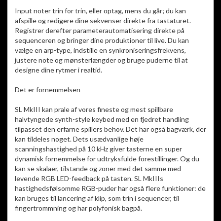
Input noter trin for trin, eller optag, mens du går; du kan
afspille og redigere dine sekvenser direkte fra tastaturet.
Registrer derefter parameterautomatisering direkte på
sequenceren og bringer dine produktioner til live. Du kan
vælge en arp-type, indstille en synkroniseringsfrekvens,
justere note og mønsterlængder og bruge puderne til at
designe dine rytmer i realtid.
Det er fornemmelsen
SL MkIII kan prale af vores fineste og mest spillbare
halvtyngede synth-style keybed med en fjedret handling
tilpasset den erfarne spillers behov. Det har også bagværk, der
kan tildeles noget. Dets usædvanlige høje
scanningshastighed på 10 kHz giver tasterne en super
dynamisk fornemmelse for udtryksfulde forestillinger. Og du
kan se skalaer, tilstande og zoner med det samme med
levende RGB LED-feedback på tasten. SL MkIIIs
hastighedsfølsomme RGB-puder har også flere funktioner: de
kan bruges til lancering af klip, som trin i sequencer, til
fingertrommning og har polyfonisk bagpå.