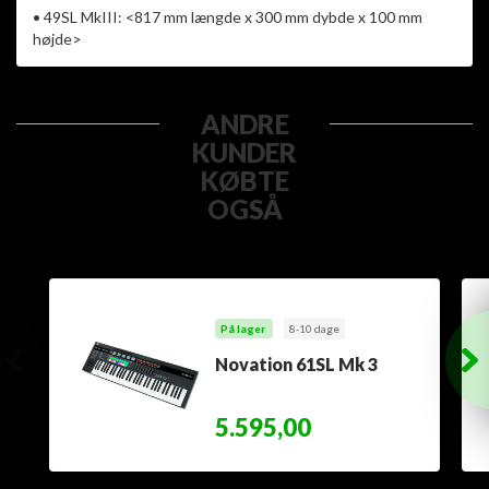
• 49SL MkIII: <817 mm længde x 300 mm dybde x 100 mm
højde>
ANDRE
KUNDER
KØBTE
OGSÅ
På lager
8-10 dage
Novation 61SL Mk 3
5.595,00