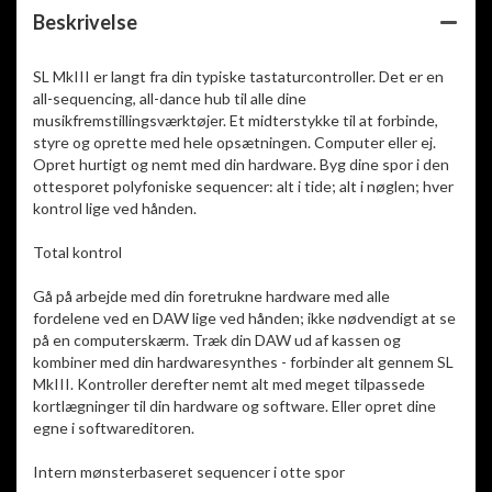
Beskrivelse
SL MkIII er langt fra din typiske tastaturcontroller. Det er en
all-sequencing, all-dance hub til alle dine
musikfremstillingsværktøjer. Et midterstykke til at forbinde,
styre og oprette med hele opsætningen. Computer eller ej.
Opret hurtigt og nemt med din hardware. Byg dine spor i den
ottesporet polyfoniske sequencer: alt i tide; alt i nøglen; hver
kontrol lige ved hånden.
Total kontrol
Gå på arbejde med din foretrukne hardware med alle
fordelene ved en DAW lige ved hånden; ikke nødvendigt at se
på en computerskærm. Træk din DAW ud af kassen og
kombiner med din hardwaresynthes - forbinder alt gennem SL
MkIII. Kontroller derefter nemt alt med meget tilpassede
kortlægninger til din hardware og software. Eller opret dine
egne i softwareditoren.
Intern mønsterbaseret sequencer i otte spor