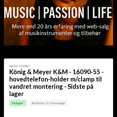
Varenr.
112865
König & Meyer K&M - 16090-55 -
hovedtelefon-holder m/clamp til
vandret montering - Sidste på
lager
På lager
Afsendes: 3-5 hverdage