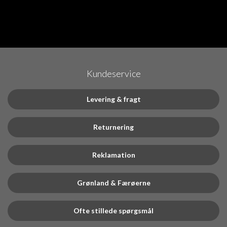
Kundeservice
Levering & fragt
Returnering
Reklamation
Grønland & Færøerne
Ofte stillede spørgsmål