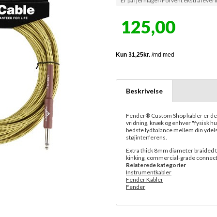
Er på fjernlager/Forvent ekstra leveri
125,00
Beskrivelse
Fender® Custom Shop kabler er desig
vridning, knæk og enhver "fysisk 
bedste lydbalance mellem din ydel
støjinterferens.
Extra thick 8mm diameter braided tw
kinking, commercial-grade connec
Relaterede kategorier
Instrumentkabler
Fender Kabler
Fender