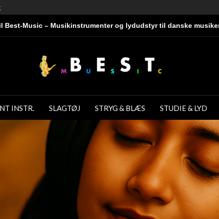
r
l Best-Music – Musikinstrumenter og lydudstyr til danske musike
NT INSTR.
SLAGTØJ
STRYG & BLÆS
STUDIE & LYD