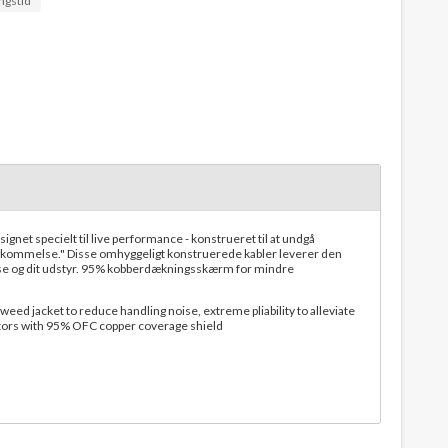
ngstid
net specielt til live performance - konstrueret til at undgå
hukommelse." Disse omhyggeligt konstruerede kabler leverer den
se og dit udstyr. 95% kobberdækningsskærm for mindre
eed jacket to reduce handling noise, extreme pliability to alleviate
tors with 95% OFC copper coverage shield