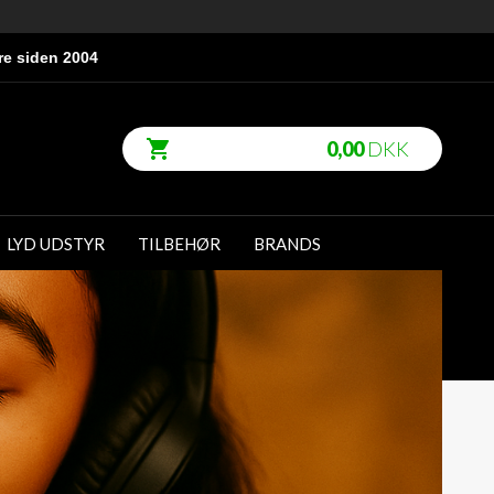
re siden 2004
0,00
DKK
LYD UDSTYR
TILBEHØR
BRANDS