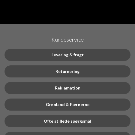
Kundeservice
Levering & fragt
Returnering
Reklamation
Grønland & Færøerne
Ofte stillede spørgsmål