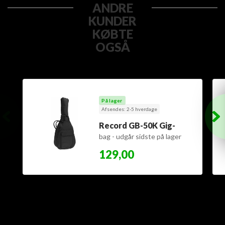
ANDRE
KUNDER
KØBTE
OGSÅ
På lager
Afsendes: 2-5 hverdage
Record GB-50K Gig-
bag - udgår sidste på lager
129,00