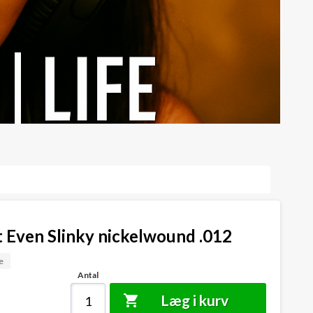
t Even Slinky nickelwound .012
e
Antal
Læg i kurv