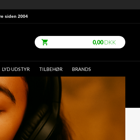
re siden 2004
0,00
DKK
LYD UDSTYR
TILBEHØR
BRANDS