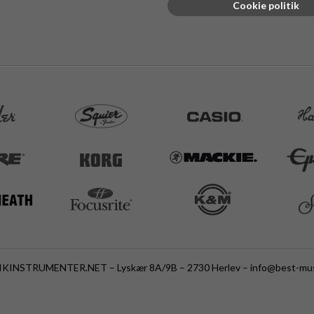
Cookie politik
KINSTRUMENTER.NET – Lyskær 8A/9B – 2730 Herlev –
info@best-mus