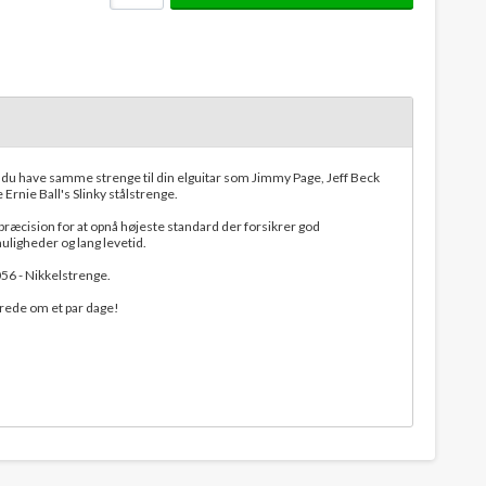
il du have samme strenge til din elguitar som Jimmy Page, Jeff Beck
Ernie Ball's Slinky stålstrenge.
ræcision for at opnå højeste standard der forsikrer god
ligheder og lang levetid.
56 - Nikkelstrenge.
lerede om et par dage!