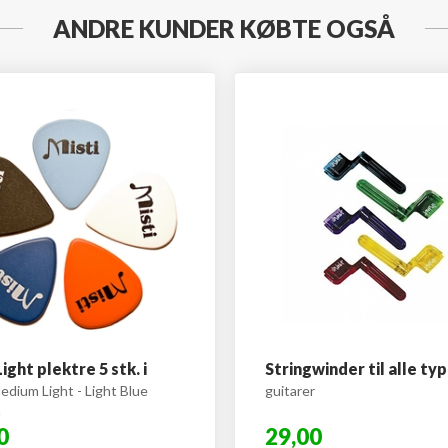
ANDRE KUNDER KØBTE OGSÅ
Light plektre 5 stk. i
Stringwinder til alle ty
edium Light - Light Blue
guitarer
m
0
29,00