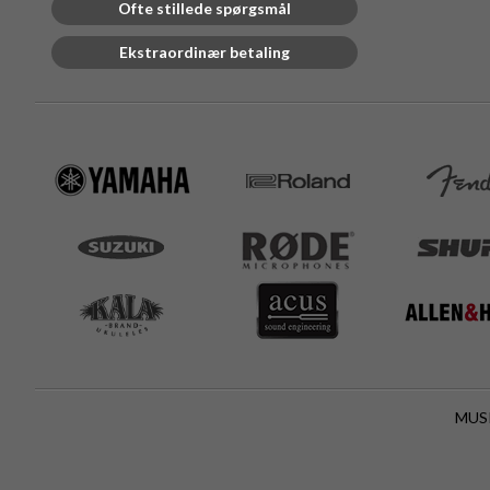
Ofte stillede spørgsmål
Ekstraordinær betaling
MUSI