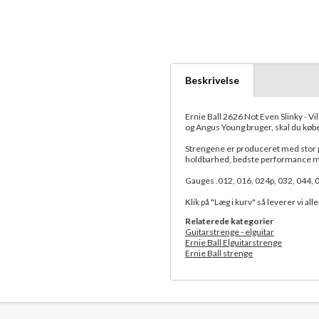
Beskrivelse
Ernie Ball 2626 Not Even Slinky - V
og Angus Young bruger, skal du købe 
Strengene er produceret med stor p
holdbarhed, bedste performance mu
Gauges .012, 016, 024p, 032, 044, 0
Klik på "Læg i kurv" så leverer vi al
Relaterede kategorier
Guitarstrenge - elguitar
Ernie Ball Elguitarstrenge
Ernie Ball strenge