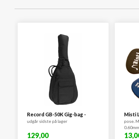
Record GB-50K Gig-bag -
Misti 
udgår sidste på lager
pose. M
0.60m
129,00
13,0