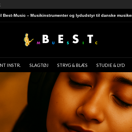
r
l Best-Music – Musikinstrumenter og lydudstyr til danske musike
NT INSTR.
SLAGTØJ
STRYG & BLÆS
STUDIE & LYD