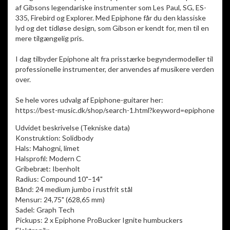
af Gibsons legendariske instrumenter som Les Paul, SG, ES-
335, Firebird og Explorer. Med Epiphone får du den klassiske
lyd og det tidløse design, som Gibson er kendt for, men til en
mere tilgængelig pris.
I dag tilbyder Epiphone alt fra prisstærke begyndermodeller til
professionelle instrumenter, der anvendes af musikere verden
over.
Se hele vores udvalg af Epiphone-guitarer her:
https://best-music.dk/shop/search-1.html?keyword=epiphone
Udvidet beskrivelse (Tekniske data)
Konstruktion: Solidbody
Hals: Mahogni, limet
Halsprofil: Modern C
Gribebræt: Ibenholt
Radius: Compound 10"–14"
Bånd: 24 medium jumbo i rustfrit stål
Mensur: 24,75" (628,65 mm)
Sadel: Graph Tech
Pickups: 2 x Epiphone ProBucker Ignite humbuckers