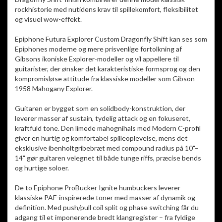
rockhistorie med nutidens krav til spillekomfort, fleksibilitet
og visuel wow-effekt.
Epiphone Futura Explorer Custom Dragonfly Shift kan ses som
Epiphones moderne og mere prisvenlige fortolkning af
Gibsons ikoniske Explorer-modeller og vil appellere til
guitarister, der ønsker det karakteristiske formsprog og den
kompromisløse attitude fra klassiske modeller som Gibson
1958 Mahogany Explorer.
Guitaren er bygget som en solidbody-konstruktion, der
leverer masser af sustain, tydelig attack og en fokuseret,
kraftfuld tone. Den limede mahognihals med Modern C-profil
giver en hurtig og komfortabel spilleoplevelse, mens det
eksklusive ibenholtgribebræt med compound radius på 10"–
14" gør guitaren velegnet til både tunge riffs, præcise bends
og hurtige soloer.
De to Epiphone ProBucker Ignite humbuckers leverer
klassiske PAF-inspirerede toner med masser af dynamik og
definition. Med push/pull coil split og phase switching får du
adgang til et imponerende bredt klangregister – fra fyldige