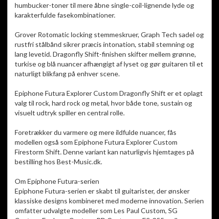
humbucker-toner til mere åbne single-coil-lignende lyde og
karakterfulde fasekombinationer.
Grover Rotomatic locking stemmeskruer, Graph Tech sadel og
rustfri stålbånd sikrer præcis intonation, stabil stemning og
lang levetid. Dragonfly Shift-finishen skifter mellem grønne,
turkise og blå nuancer afhængigt af lyset og gør guitaren til et
naturligt blikfang på enhver scene.
Epiphone Futura Explorer Custom Dragonfly Shift er et oplagt
valg til rock, hard rock og metal, hvor både tone, sustain og
visuelt udtryk spiller en central rolle.
Foretrækker du varmere og mere ildfulde nuancer, fås
modellen også som Epiphone Futura Explorer Custom
Firestorm Shift. Denne variant kan naturligvis hjemtages på
bestilling hos Best-Music.dk.
Om Epiphone Futura-serien
Epiphone Futura-serien er skabt til guitarister, der ønsker
klassiske designs kombineret med moderne innovation. Serien
omfatter udvalgte modeller som Les Paul Custom, SG