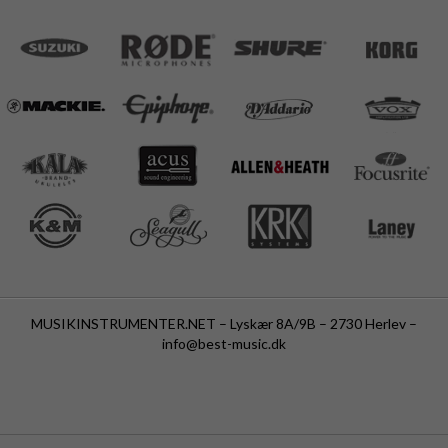
MUSIKINSTRUMENTER.NET – Lyskær 8A/9B – 2730 Herlev –
info@best-music.dk