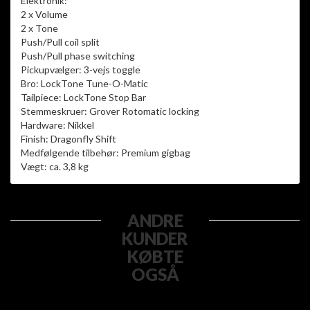
Elektronik:
2 x Volume
2 x Tone
Push/Pull coil split
Push/Pull phase switching
Pickupvælger: 3-vejs toggle
Bro: LockTone Tune-O-Matic
Tailpiece: LockTone Stop Bar
Stemmeskruer: Grover Rotomatic locking
Hardware: Nikkel
Finish: Dragonfly Shift
Medfølgende tilbehør: Premium gigbag
Vægt: ca. 3,8 kg
ANDRE
KUNDER
KØBTE
OGSÅ